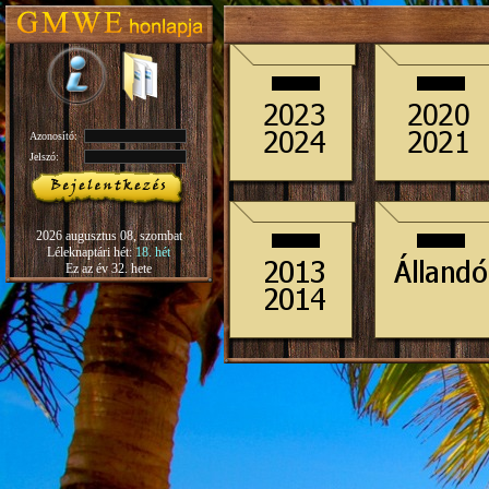
Azonosító:
Jelszó:
2026 augusztus 08, szombat
Léleknaptári hét:
18. hét
Ez az év 32. hete