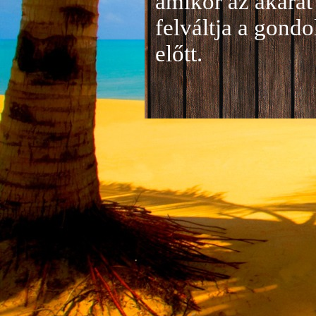
amikor az akarat 
felváltja a gond
előtt.
Jelentkezés a 20
A jelentkezéseke
folyamatosan tud
benyújtása a
je
len
történik mind el