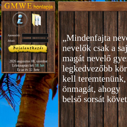
„Mindenfajta neve
Azonosító:
Jelszó:
nevelők csak a sa
magát nevelő gye
2026 augusztus 08, szombat
Léleknaptári hét:
18. hét
legkedvezőbb kör
Ez az év 32. hete
kell teremtenünk,
önmagát, ahogy
b
első sorsát köve
Rudo