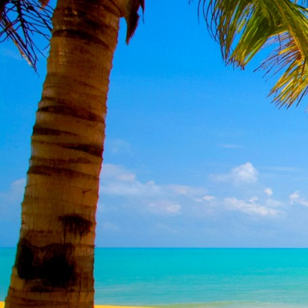
Dr. Göllner Mári
2081 Piliscsaba, B
e-mail: drgmwo
telefonszám: +3
Dr. Göllner Mári
2081 Piliscsaba, B
e-mail: vezetos
telefonszám: +3
adószám: 191757
bankszámlaszám: