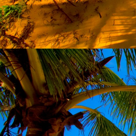
személyesen. El
drgmwo@gmail
személyesen a
20
címen tudjátok 
Kérelmeteket csa
amennyiben
min
ovi bejárata a Ke
nyíló "Kenderesi
Szeretettel várju
Elérhetőségek