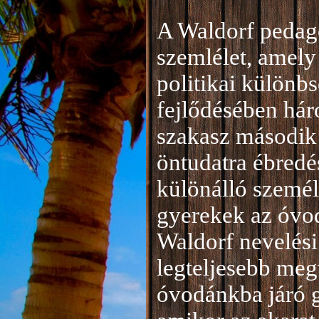
A Waldorf pedag
szemlélet, amely 
politikai különb
fejlődésében hár
szakasz második 
öntudatra ébredé
különálló személ
gyerekek az óvod
Waldorf nevelési
legteljesebb meg
óvodánkba járó 