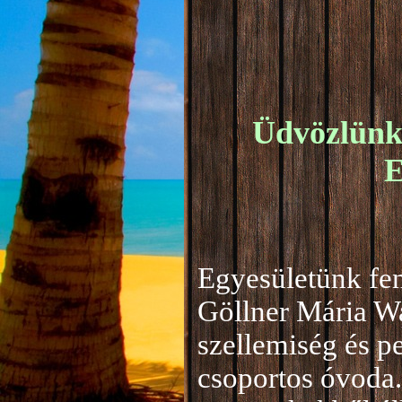
Üdvözlünk 
E
Egyesületünk fen
Göllner Mária W
szellemiség és 
csoportos óvoda.