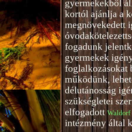
gyermekekből áll
kortól ajánlja a 
megnövekedett i
óvodakötelezetts
fogadunk jelentke
gyermekek igény
foglalkozásokat 
működünk, lehető
délutánosság igé
szükségletei sze
elfogadott
Waldorf
intézmény által 