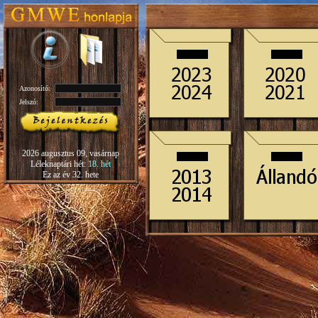
Azonosító:
Jelszó:
2026 augusztus 09, vasárnap
Léleknaptári hét:
18. hét
Ez az év 32. hete