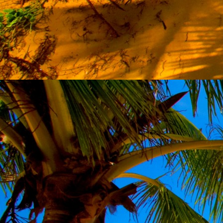
Szellemi alapjaidhoz eljutva ismerd f
Hogy rokonságban állsz a szellemme
14. hét
Átadva magam az érzékek megnyilatkozá
Elveszítettem azt, ami saját lényem haj
S már úgy tűnt, hogy a gondolkodás 
Kábulttá vált Énemet is magával raga
De ébresztőleg hatva rám az érzéki kápr
A kozmikus gondolkodás is egyre közele
15. hét
Mint akit elvarázsoltak, megérzem
A szellem működését a kozmikus fényess
Mely az érzéketlenségbe
Burkolta saját lényem,
Hogy olyan erőt adjon nekem,
Mely önmagától adódni képtelen:
Saját behatárolt Énem.
16. hét
Hogy bensőmben maradjon rejtve a szellem
Megérzésem tőlem most szigorral ezt kí
Hogy isteni adottságaim beérvén