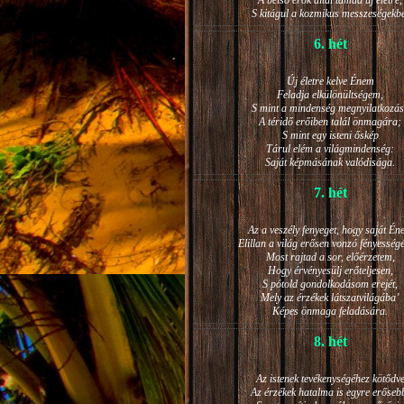
A belső erők által támad új életre,
S kitágul a kozmikus messzeségekb
6. hét
Új életre kelve Énem
Feladja elkülönültségem,
S mint a mindenség megnyilatkozá
A téridő erőiben talál önmagára;
S mint egy isteni őskép
Tárul elém a világmindenség:
Saját képmásának valódisága.
7. hét
Az a veszély fenyeget, hogy saját Én
Elillan a világ erősen vonzó fényesség
Most rajtad a sor, előérzetem,
Hogy érvényesülj erőteljesen,
S pótold gondolkodásom erejét,
Mely az érzékek látszatvilágába’
Képes önmaga feladására.
8. hét
Az istenek tevékenységéhez kötődv
Az érzékek hatalma is egyre erőseb