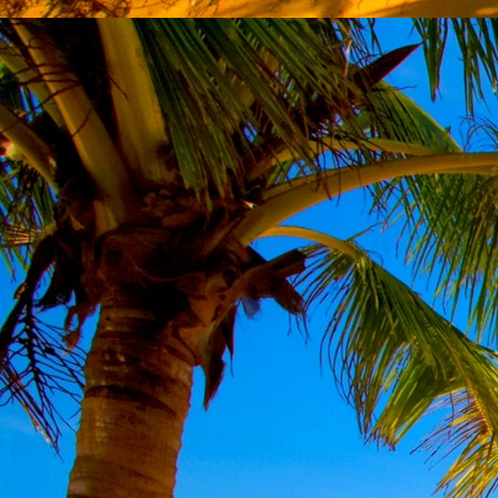
Emberi Énné érlelődnek.
23. hét
Ím, ősziesre fordul
Az érzékek ingerlő törekvése.
A fény megnyilatkozásába
Belevegyül a komor ködök fátyla.
S én a távoli térségben
Az ősz téli álmát nézem.
A nyár teljesen
Átadta önmagát nekem.
24. hét
Önmagát állandóan újrateremtve
A lélek felismeri önmagát,
S a világszellem működik tovább
Az önismeretben újra megelevenedv
S így az Én-érzék akarati gyümölcs
A lélek sötétjéből lesz megteremtve
25. hét
Csak most tagozódhat belém Énem
S ragyogva árasztja belső fényem
A tér s az idő sötétségében.