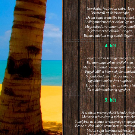
Növekedés közben az ember Énje
Belemerül az önfeledtségbe,
De ha saját eredetébe belegondol,
A világmindenséghez akkor így szól
Megszabadulva önnön béklyóimtól
S feladva ezzel elkülönültségem,
Benned találom meg valódi lénye
4. hét
Lényem valódi lényegét megérzem
Ezt mondatja velem érzékelésem,
Mely a Nap által beragyogott világb
Eggyé válik a fényesség áradatával
S gondolkodásom világosságához
Így átható melegséget sugároz,
Hogy szorosra fűzze az emberi lét
És a világmindenség egységét.
5. hét
A szellemi mélységekből fakadó fényb
Melynek szövevénye a térben terméke
S melyben az istenek tevékenysége megnyil
Benne a lélek valódi természete is megmut
Midőn saját lényének szűkössége