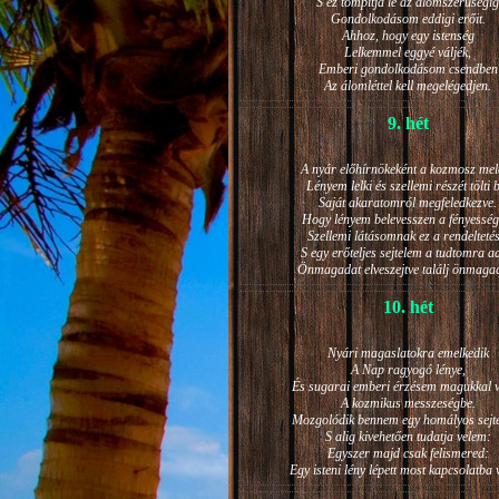
S ez tompítja le az álomszerűségig
Gondolkodásom eddigi erőit.
Ahhoz, hogy egy istenség
Lelkemmel eggyé váljék,
Emberi gondolkodásom csendben
Az álomléttel kell megelégedjen.
9. hét
A nyár előhírnökeként a kozmosz mel
Lényem lelki és szellemi részét tölti 
Saját akaratomról megfeledkezve.
Hogy lényem belevesszen a fényesség
Szellemi látásomnak ez a rendeltetés
S egy erőteljes sejtelem a tudtomra a
Önmagadat elveszejtve találj önmaga
10. hét
Nyári magaslatokra emelkedik
A Nap ragyogó lénye,
És sugarai emberi érzésem magukkal v
A kozmikus messzeségbe.
Mozgolódik bennem egy homályos sejt
S alig kivehetően tudatja velem:
Egyszer majd csak felismered:
Egy isteni lény lépett most kapcsolatba 