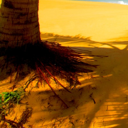
Saját belső erőket lelkemben,
S létrejőve adjon át önmagamnak en
20. hét
Csak most érzem, hogy saját léte
A kozmikus létezéstől eltávolodva
Magára maradna, önmagát kioltva
S ha csak olyan alapokra építene, ami s
Akkor voltaképpen meg kellene ölnie m
21. hét
Érzem, hogy egy külső termékenyítő 
Megerősödve ad át önmagamnak eng
S érzem, hogy a csíra érlelődik,
És a sejtelem fénnyel telítve szövődi
Saját Énem erőihez bennem.
22. hét
A kozmikus messzeségekből fakadó nap
Nagy erővel bennünk él tovább:
A lélek belső fényévé válik,
És szellemi mélységekbe világít,
Hogy hozzon olyan gyümölcsöket,
Melyek a kozmikus Énből idővel