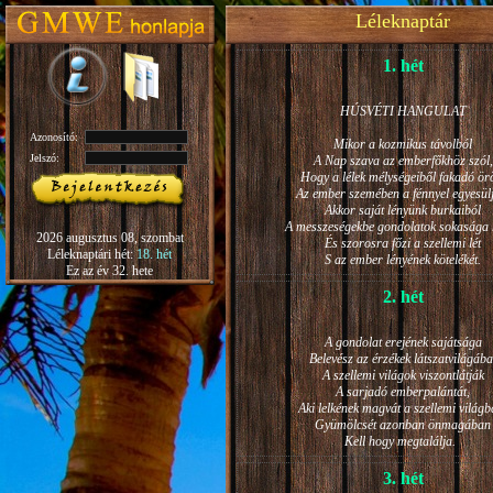
Léleknaptár
1. hét
HÚSVÉTI HANGULAT
Azonosító:
Mikor a kozmikus távolból
Jelszó:
A Nap szava az emberfőkhöz szól,
Hogy a lélek mélységeiből fakadó ö
Az ember szemében a fénnyel egyesül
Akkor saját lényünk burkaiból
A messzeségekbe gondolatok sokasága h
2026 augusztus 08, szombat
És szorosra főzi a szellemi lét
Léleknaptári hét:
18. hét
S az ember lényének kötelékét.
Ez az év 32. hete
2. hét
A gondolat erejének sajátsága
Belevész az érzékek látszatvilágába
A szellemi világok viszontlátják
A sarjadó emberpalántát,
Aki lelkének magvát a szellemi világb
Gyümölcsét azonban önmagában
Kell hogy megtalálja.
3. hét