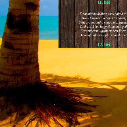
11. hét
E napsütötte órában csak rajtad áll
Hogy felismerd a bölcs híradást,
S átadva magad a világ szépségéne
Önérzettel kell hogy eltöltsön téged
Elveszíthetem ugyan emberi Énem
De megtalálom majd a világ-Énben
12. hét
JÁNOS-NAPI HANGULAT
A világ szépséges ragyogása -
Lelkem mélyéről - arra kényszerít,
Késztessem kozmikus szárnyalásr
Életem isteni képességeit:
Hogy saját lényemet elhagyjam,
S bizakodva keressem önmagam
A kozmikus hő- és fényáradatban.
13. hét
És szárnyalván érzéki magasságokb
Lelkem mélységeiben is fellobban,
S az isteni igazság szava szól
A szellem tüzének világából: