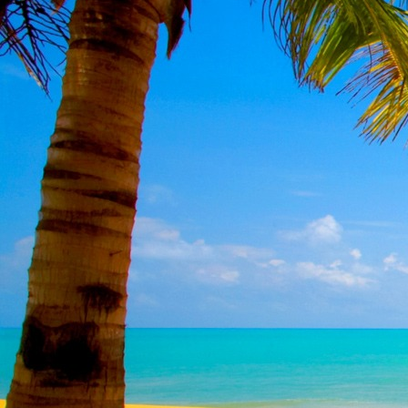
Teremjenek lelkem mélyén
Gyümölcsöt saját Énem számára.
17. hét
Így szól a kozmikus Ige,
Melyet érzékeim kapuin keresztülvi
Vezethettem lelkem mélységeibe:
Kozmikus távlataimmal töltsd be
Szellemed mélységeit, hogy majda
Megtalálhass engem - önmagadban
18. hét
Kitágíthatom-e annyira a lelkem,
Hogy a kozmikus Igével egybekeljen
Melynek csíráját már magába fogad
Úgy sejtem, hogy új erőre kapva
Lelkemet méltóvá kell tennem arra
Hogy önmagát a szellem ruhájává sza
19. hét
Hogy emlékezetemmel titkon megraga
Amit most újonnan magamba fogadt
S további törekvésem célja az legye
Hogy új erőre kapva ébresszen