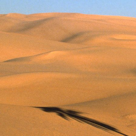
Dr. Göllner Mári
2081 Piliscsaba, B
e-mail: drgmwo
telefonszám: +3
Dr. Göllner Mári
2081 Piliscsaba, B
e-mail: vezetos
telefonszám: +3
adószám: 191757
bankszámlaszám: