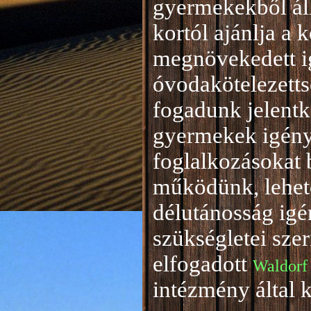
gyermekekből áll
kortól ajánlja a 
megnövekedett i
óvodakötelezetts
fogadunk jelentke
gyermekek igény
foglalkozásokat 
működünk, lehető
délutánosság igé
szükségletei sze
elfogadott
Waldorf
intézmény által 