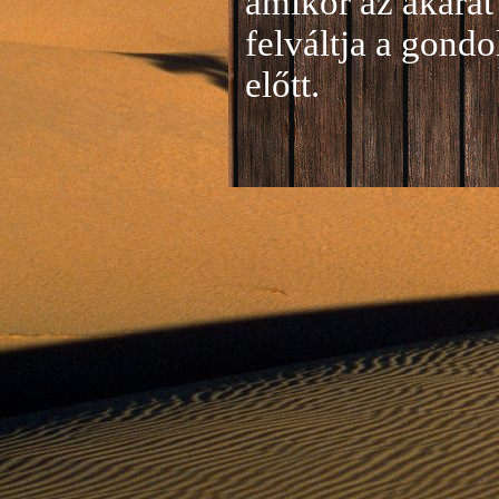
amikor az akarat 
felváltja a gond
előtt.
Jelentkezés a 20
A jelentkezéseke
folyamatosan tud
benyújtása a
je
len
történik mind el