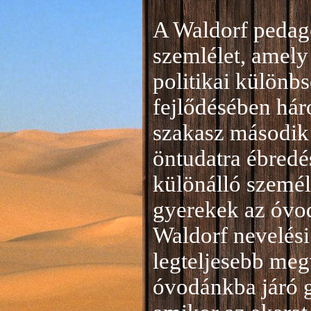
A Waldorf pedag
szemlélet, amely 
politikai különb
fejlődésében hár
szakasz második 
öntudatra ébredé
különálló személ
gyerekek az óvod
Waldorf nevelési
legteljesebb meg
óvodánkba járó 