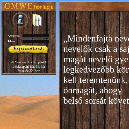
„Mindenfajta neve
Azonosító:
Jelszó:
nevelők csak a sa
magát nevelő gye
2026 augusztus 07, péntek
Léleknaptári hét:
18. hét
legkedvezőbb kör
Ez az év 32. hete
kell teremtenünk,
önmagát, ahogy
b
első sorsát köve
Rudo