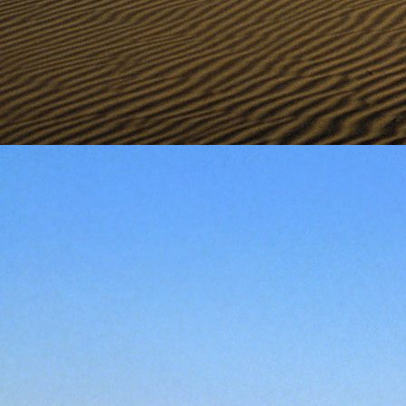
személyesen. El
drgmwo@gmail
személyesen a
20
címen tudjátok 
Kérelmeteket csa
amennyiben
min
ovi bejárata a Ke
nyíló "Kenderesi
Szeretettel várju
Elérhetőségek