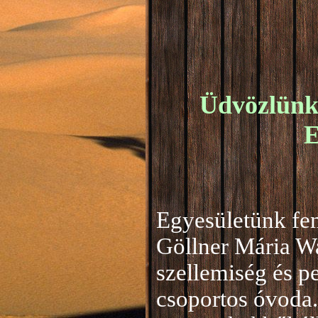
Üdvözlünk 
E
Egyesületünk fen
Göllner Mária W
szellemiség és 
csoportos óvoda.