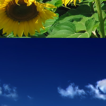
személyesen. El
drgmwo@gmail
személyesen a
20
címen tudjátok 
Kérelmeteket csa
amennyiben
min
ovi bejárata a Ke
nyíló "Kenderesi
Szeretettel várju
Elérhetőségek