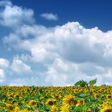
Dr. Göllner Mári
2081 Piliscsaba, B
e-mail: drgmwo
telefonszám: +3
Dr. Göllner Mári
2081 Piliscsaba, B
e-mail: vezetos
telefonszám: +3
adószám: 191757
bankszámlaszám: