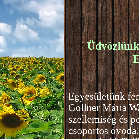
Üdvözlünk 
E
Egyesületünk fen
Göllner Mária W
szellemiség és 
csoportos óvoda.