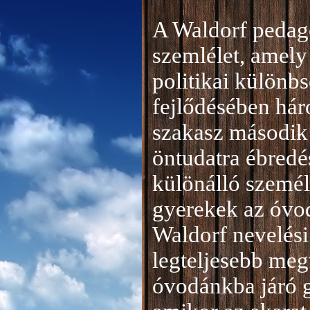
A Waldorf pedag
szemlélet, amely 
politikai különb
fejlődésében hár
szakasz második 
öntudatra ébredé
különálló személ
gyerekek az óvod
Waldorf nevelési
legteljesebb meg
óvodánkba járó 