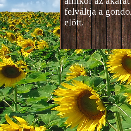
amikor az akarat 
felváltja a gond
előtt.
Jelentkezés a 20
A jelentkezéseke
folyamatosan tud
benyújtása a
je
len
történik mind el