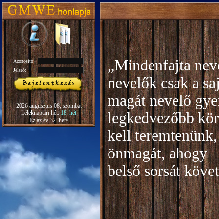
„Mindenfajta neve
Azonosító:
Jelszó:
nevelők csak a sa
magát nevelő gye
2026 augusztus 08, szombat
Léleknaptári hét:
18. hét
legkedvezőbb kör
Ez az év 32. hete
kell teremtenünk,
önmagát, ahogy
b
első sorsát köve
Rudo