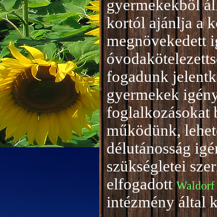
gyermekekből áll
kortól ajánlja a 
megnövekedett i
óvodakötelezetts
fogadunk jelentke
gyermekek igény
foglalkozásokat 
működünk, lehető
délutánosság igé
szükségletei sze
elfogadott
Waldorf
intézmény által 