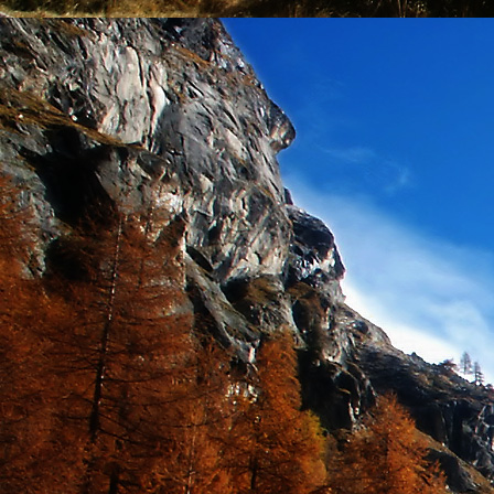
Emberi Énné érlelődnek.
23. hét
Ím, ősziesre fordul
Az érzékek ingerlő törekvése.
A fény megnyilatkozásába
Belevegyül a komor ködök fátyla.
S én a távoli térségben
Az ősz téli álmát nézem.
A nyár teljesen
Átadta önmagát nekem.
24. hét
Önmagát állandóan újrateremtve
A lélek felismeri önmagát,
S a világszellem működik tovább
Az önismeretben újra megelevenedv
S így az Én-érzék akarati gyümölcs
A lélek sötétjéből lesz megteremtve
25. hét
Csak most tagozódhat belém Énem
S ragyogva árasztja belső fényem
A tér s az idő sötétségében.