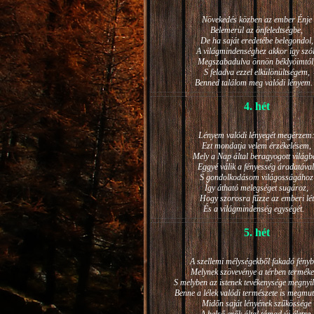
Növekedés közben az ember Énje
Belemerül az önfeledtségbe,
De ha saját eredetébe belegondol,
A világmindenséghez akkor így szól
Megszabadulva önnön béklyóimtól
S feladva ezzel elkülönültségem,
Benned találom meg valódi lénye
4. hét
Lényem valódi lényegét megérzem
Ezt mondatja velem érzékelésem,
Mely a Nap által beragyogott világb
Eggyé válik a fényesség áradatával
S gondolkodásom világosságához
Így átható melegséget sugároz,
Hogy szorosra fűzze az emberi lét
És a világmindenség egységét.
5. hét
A szellemi mélységekből fakadó fényb
Melynek szövevénye a térben terméke
S melyben az istenek tevékenysége megnyil
Benne a lélek valódi természete is megmut
Midőn saját lényének szűkössége