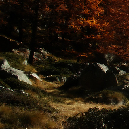
Saját belső erőket lelkemben,
S létrejőve adjon át önmagamnak en
20. hét
Csak most érzem, hogy saját léte
A kozmikus létezéstől eltávolodva
Magára maradna, önmagát kioltva
S ha csak olyan alapokra építene, ami s
Akkor voltaképpen meg kellene ölnie m
21. hét
Érzem, hogy egy külső termékenyítő 
Megerősödve ad át önmagamnak eng
S érzem, hogy a csíra érlelődik,
És a sejtelem fénnyel telítve szövődi
Saját Énem erőihez bennem.
22. hét
A kozmikus messzeségekből fakadó nap
Nagy erővel bennünk él tovább:
A lélek belső fényévé válik,
És szellemi mélységekbe világít,
Hogy hozzon olyan gyümölcsöket,
Melyek a kozmikus Énből idővel