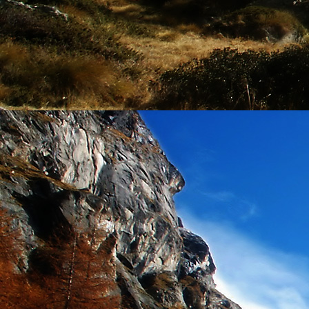
Szellemi alapjaidhoz eljutva ismerd f
Hogy rokonságban állsz a szellemme
14. hét
Átadva magam az érzékek megnyilatkozá
Elveszítettem azt, ami saját lényem haj
S már úgy tűnt, hogy a gondolkodás 
Kábulttá vált Énemet is magával raga
De ébresztőleg hatva rám az érzéki kápr
A kozmikus gondolkodás is egyre közele
15. hét
Mint akit elvarázsoltak, megérzem
A szellem működését a kozmikus fényess
Mely az érzéketlenségbe
Burkolta saját lényem,
Hogy olyan erőt adjon nekem,
Mely önmagától adódni képtelen:
Saját behatárolt Énem.
16. hét
Hogy bensőmben maradjon rejtve a szellem
Megérzésem tőlem most szigorral ezt kí
Hogy isteni adottságaim beérvén