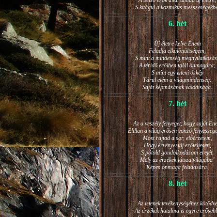
A belső erők által támad új életre,
S kitágul a kozmikus messzeségekb
6. hét
Új életre kelve Énem
Feladja elkülönültségem,
S mint a mindenség megnyilatkozá
A téridő erőiben talál önmagára;
S mint egy isteni őskép
Tárul elém a világmindenség:
Saját képmásának valódisága.
7. hét
Az a veszély fenyeget, hogy saját Én
Elillan a világ erősen vonzó fényesség
Most rajtad a sor, előérzetem,
Hogy érvényesülj erőteljesen,
S pótold gondolkodásom erejét,
Mely az érzékek látszatvilágába’
Képes önmaga feladására.
8. hét
Az istenek tevékenységéhez kötődv
Az érzékek hatalma is egyre erőseb