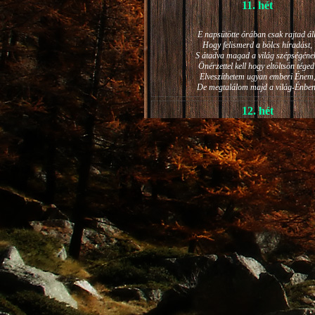
11. hét
E napsütötte órában csak rajtad áll
Hogy felismerd a bölcs híradást,
S átadva magad a világ szépségéne
Önérzettel kell hogy eltöltsön téged
Elveszíthetem ugyan emberi Énem
De megtalálom majd a világ-Énben
12. hét
JÁNOS-NAPI HANGULAT
A világ szépséges ragyogása -
Lelkem mélyéről - arra kényszerít,
Késztessem kozmikus szárnyalásr
Életem isteni képességeit:
Hogy saját lényemet elhagyjam,
S bizakodva keressem önmagam
A kozmikus hő- és fényáradatban.
13. hét
És szárnyalván érzéki magasságokb
Lelkem mélységeiben is fellobban,
S az isteni igazság szava szól
A szellem tüzének világából: