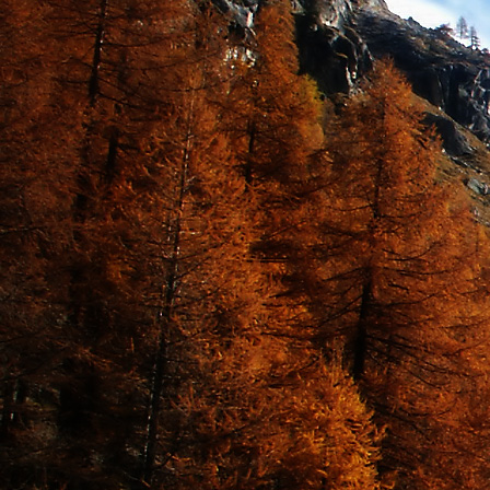
Teremjenek lelkem mélyén
Gyümölcsöt saját Énem számára.
17. hét
Így szól a kozmikus Ige,
Melyet érzékeim kapuin keresztülvi
Vezethettem lelkem mélységeibe:
Kozmikus távlataimmal töltsd be
Szellemed mélységeit, hogy majda
Megtalálhass engem - önmagadban
18. hét
Kitágíthatom-e annyira a lelkem,
Hogy a kozmikus Igével egybekeljen
Melynek csíráját már magába fogad
Úgy sejtem, hogy új erőre kapva
Lelkemet méltóvá kell tennem arra
Hogy önmagát a szellem ruhájává sza
19. hét
Hogy emlékezetemmel titkon megraga
Amit most újonnan magamba fogadt
S további törekvésem célja az legye
Hogy új erőre kapva ébresszen