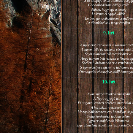
S ez tompítja le az álomszerűségig
Gondolkodásom eddigi erőit.
Ahhoz, hogy egy istenség
Lelkemmel eggyé váljék,
Emberi gondolkodásom csendben
Az álomléttel kell megelégedjen.
9. hét
A nyár előhírnökeként a kozmosz mel
Lényem lelki és szellemi részét tölti 
Saját akaratomról megfeledkezve.
Hogy lényem belevesszen a fényesség
Szellemi látásomnak ez a rendeltetés
S egy erőteljes sejtelem a tudtomra a
Önmagadat elveszejtve találj önmaga
10. hét
Nyári magaslatokra emelkedik
A Nap ragyogó lénye,
És sugarai emberi érzésem magukkal v
A kozmikus messzeségbe.
Mozgolódik bennem egy homályos sejt
S alig kivehetően tudatja velem:
Egyszer majd csak felismered:
Egy isteni lény lépett most kapcsolatba 