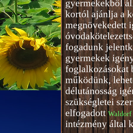
gyermekekből áll
kortól ajánlja a 
megnövekedett i
óvodakötelezetts
fogadunk jelentke
gyermekek igény
foglalkozásokat 
működünk, lehető
délutánosság igé
szükségletei sze
elfogadott
Waldorf
intézmény által 