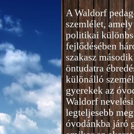
A Waldorf pedag
szemlélet, amely 
politikai különb
fejlődésében hár
szakasz második 
öntudatra ébredé
különálló személ
gyerekek az óvod
Waldorf nevelési
legteljesebb meg
óvodánkba járó 