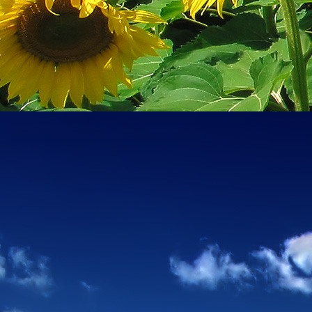
személyesen. El
drgmwo@gmail
személyesen a
20
címen tudjátok 
Kérelmeteket csa
amennyiben
min
ovi bejárata a Ke
nyíló "Kenderesi
Szeretettel várju
Elérhetőségek