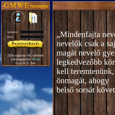
„Mindenfajta neve
Azonosító:
Jelszó:
nevelők csak a sa
magát nevelő gye
2026 augusztus 06, csütörtök
Léleknaptári hét:
18. hét
legkedvezőbb kör
Ez az év 32. hete
kell teremtenünk,
önmagát, ahogy
b
első sorsát köve
Rudo