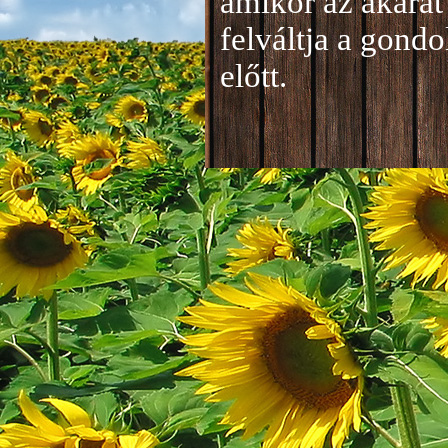
amikor az akarat 
felváltja a gond
előtt.
Jelentkezés a 20
A jelentkezéseke
folyamatosan tud
benyújtása a
je
len
történik mind el