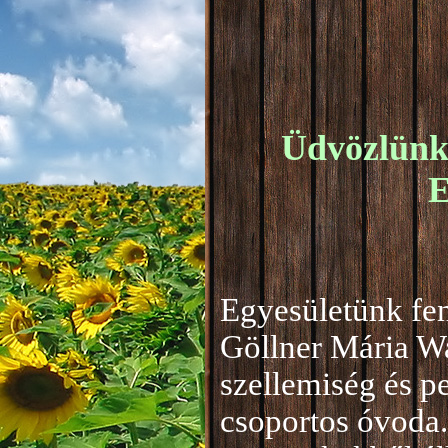
Üdvözlünk 
E
Egyesületünk fen
Göllner Mária W
szellemiség és 
csoportos óvoda.