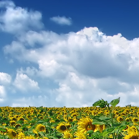
Dr. Göllner Mári
2081 Piliscsaba, B
e-mail: drgmwo
telefonszám: +3
Dr. Göllner Mári
2081 Piliscsaba, B
e-mail: vezetos
telefonszám: +3
adószám: 191757
bankszámlaszám: