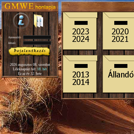
Azonosító:
Jelszó:
2026 augusztus 08, szombat
Léleknaptári hét:
18. hét
Ez az év 32. hete