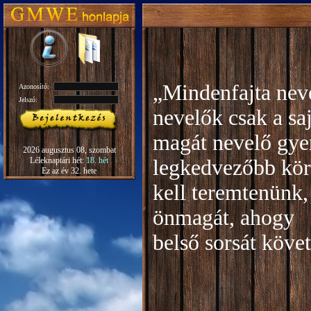
„Mindenfajta neve
Azonosító:
Jelszó:
nevelők csak a sa
magát nevelő gye
2026 augusztus 08, szombat
Léleknaptári hét:
18. hét
legkedvezőbb kör
Ez az év 32. hete
kell teremtenünk,
önmagát, ahogy
b
első sorsát köve
Rudo