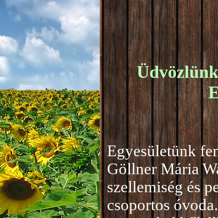
Üdvözlünk 
E
Egyesületünk fen
Göllner Mária W
szellemiség és 
csoportos óvoda.