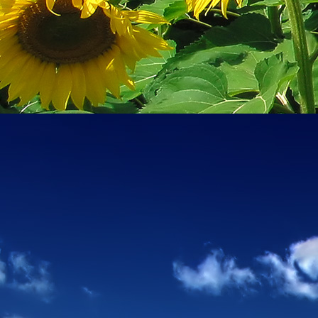
személyesen. El
drgmwo@gmail
személyesen a
20
címen tudjátok 
Kérelmeteket csa
amennyiben
min
ovi bejárata a Ke
nyíló "Kenderesi
Szeretettel várju
Elérhetőségek