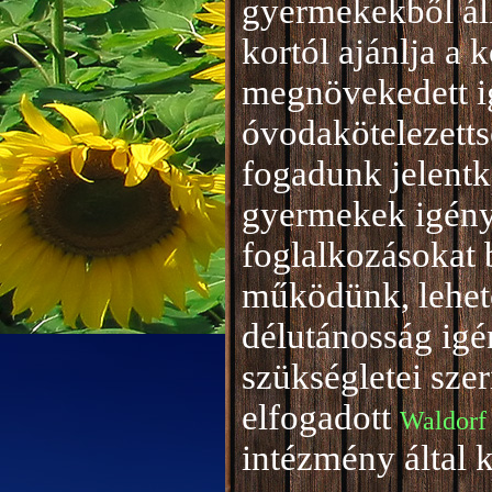
gyermekekből áll
kortól ajánlja a 
megnövekedett i
óvodakötelezetts
fogadunk jelentke
gyermekek igény
foglalkozásokat 
működünk, lehető
délutánosság igé
szükségletei sze
elfogadott
Waldorf
intézmény által 