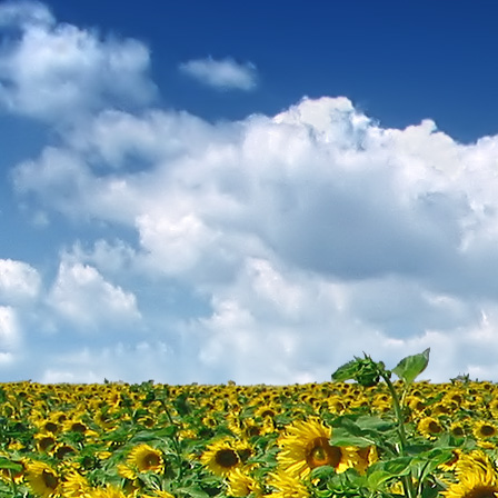
Dr. Göllner Mári
2081 Piliscsaba, B
e-mail: drgmwo
telefonszám: +3
Dr. Göllner Mári
2081 Piliscsaba, B
e-mail: vezetos
telefonszám: +3
adószám: 191757
bankszámlaszám: