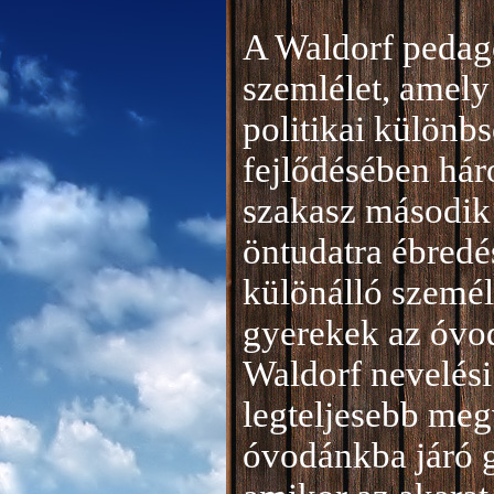
A Waldorf pedag
szemlélet, amely 
politikai különb
fejlődésében hár
szakasz második 
öntudatra ébredé
különálló személ
gyerekek az óvod
Waldorf nevelési
legteljesebb meg
óvodánkba járó 