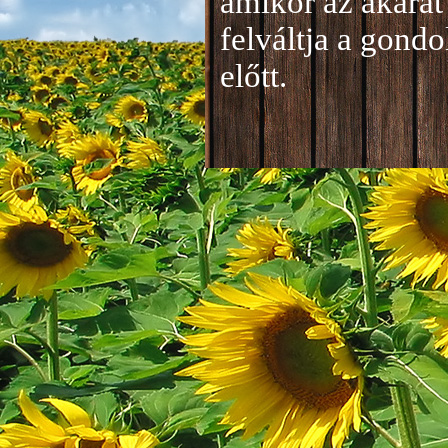
amikor az akarat 
felváltja a gond
előtt.
Jelentkezés a 20
A jelentkezéseke
folyamatosan tud
benyújtása a
je
len
történik mind el