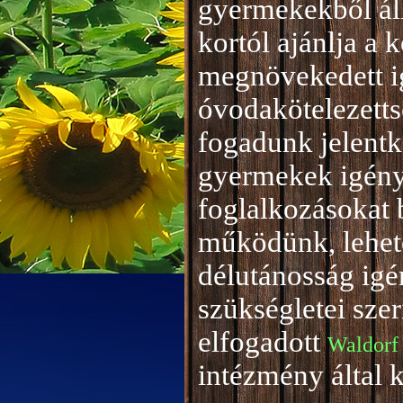
gyermekekből áll
kortól ajánlja a 
megnövekedett i
óvodakötelezetts
fogadunk jelentke
gyermekek igény
foglalkozásokat 
működünk, lehető
délutánosság igé
szükségletei sze
elfogadott
Waldorf
intézmény által 