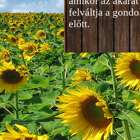
amikor az akarat 
felváltja a gond
előtt.
Jelentkezés a 20
A jelentkezéseke
folyamatosan tud
benyújtása a
je
len
történik mind el