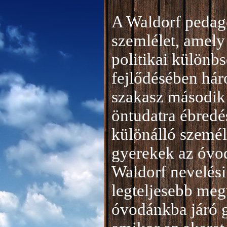
A Waldorf pedag
szemlélet, amely 
politikai különb
fejlődésében hár
szakasz második 
öntudatra ébredé
különálló személ
gyerekek az óvod
Waldorf nevelési
legteljesebb meg
óvodánkba járó 