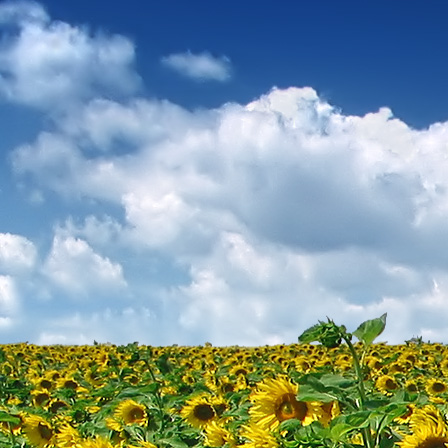
Dr. Göllner Mári
2081 Piliscsaba, B
e-mail: drgmwo
telefonszám: +3
Dr. Göllner Mári
2081 Piliscsaba, B
e-mail: vezetos
telefonszám: +3
adószám: 191757
bankszámlaszám: