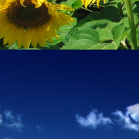
személyesen. El
drgmwo@gmail
személyesen a
20
címen tudjátok 
Kérelmeteket csa
amennyiben
min
ovi bejárata a Ke
nyíló "Kenderesi
Szeretettel várju
Elérhetőségek