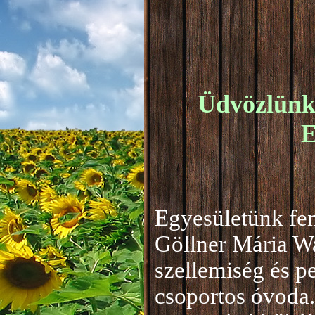
Üdvözlünk 
E
Egyesületünk fen
Göllner Mária W
szellemiség és 
csoportos óvoda.