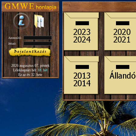
Azonosító:
Jelszó:
2026 augusztus 07, péntek
Léleknaptári hét:
18. hét
Ez az év 32. hete