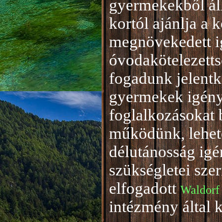
gyermekekből áll
kortól ajánlja a 
megnövekedett i
óvodakötelezetts
fogadunk jelentke
gyermekek igény
foglalkozásokat 
működünk, lehető
délutánosság igé
szükségletei sze
elfogadott
Waldorf
intézmény által 