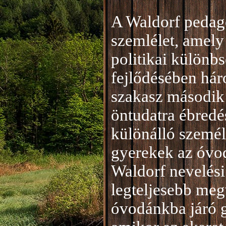
A Waldorf pedag
szemlélet, amely 
politikai különb
fejlődésében hár
szakasz második 
öntudatra ébredé
különálló személ
gyerekek az óvod
Waldorf nevelési
legteljesebb meg
óvodánkba járó 