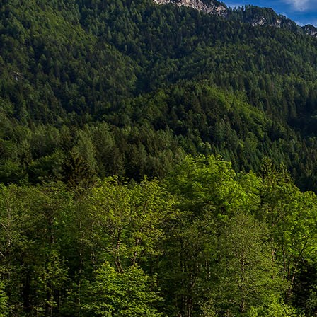
személyesen. El
drgmwo@gmail
személyesen a
20
címen tudjátok 
Kérelmeteket csa
amennyiben
min
ovi bejárata a Ke
nyíló "Kenderesi
Szeretettel várju
Elérhetőségek