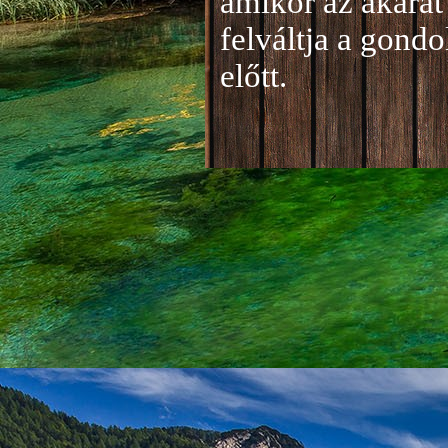
amikor az akarat 
felváltja a gond
előtt.
Jelentkezés a 20
A jelentkezéseke
folyamatosan tud
benyújtása a
je
len
történik mind el