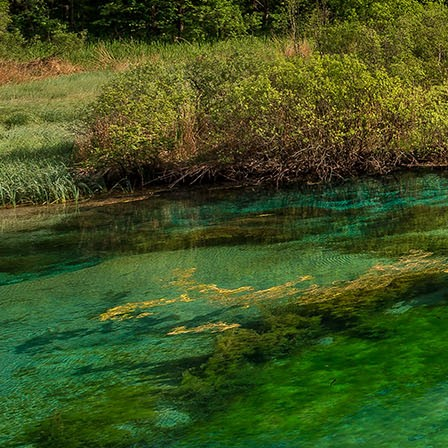
Dr. Göllner Mári
2081 Piliscsaba, B
e-mail: drgmwo
telefonszám: +3
Dr. Göllner Mári
2081 Piliscsaba, B
e-mail: vezetos
telefonszám: +3
adószám: 191757
bankszámlaszám: