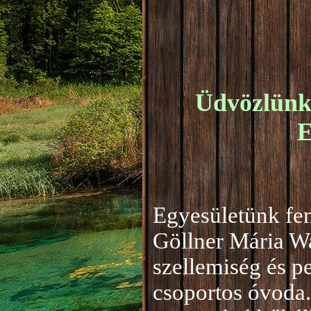
Üdvözlünk 
E
Egyesületünk fen
Göllner Mária W
szellemiség és 
csoportos óvoda.