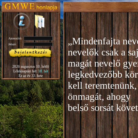
„Mindenfajta neve
Azonosító:
Jelszó:
nevelők csak a sa
magát nevelő gye
2026 augusztus 10, hétfõ
Léleknaptári hét:
18. hét
legkedvezőbb kör
Ez az év 33. hete
kell teremtenünk,
önmagát, ahogy
b
első sorsát köve
Rudo