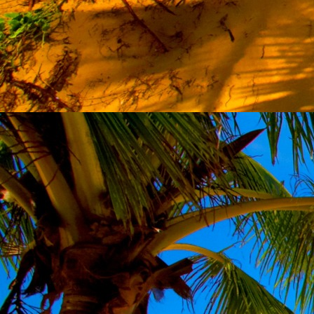
személyesen. El
drgmwo@gmail
személyesen a
20
címen tudjátok 
Kérelmeteket csa
amennyiben
min
ovi bejárata a Ke
nyíló "Kenderesi
Szeretettel várju
Elérhetőségek