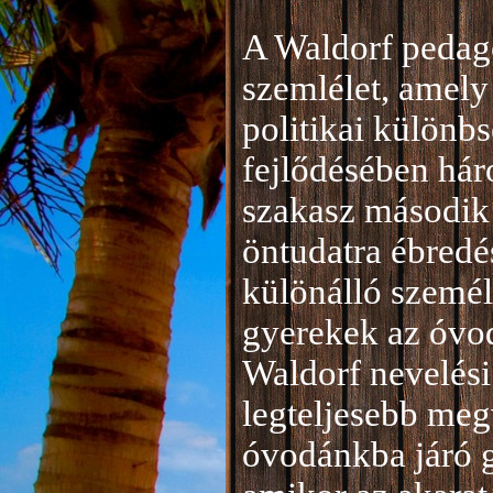
A Waldorf pedag
szemlélet, amely 
politikai különb
fejlődésében hár
szakasz második 
öntudatra ébredé
különálló személ
gyerekek az óvod
Waldorf nevelési
legteljesebb meg
óvodánkba járó 