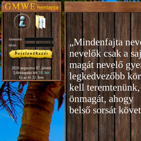
„Mindenfajta neve
Azonosító:
Jelszó:
nevelők csak a sa
magát nevelő gye
2026 augusztus 07, péntek
Léleknaptári hét:
18. hét
legkedvezőbb kör
Ez az év 32. hete
kell teremtenünk,
önmagát, ahogy
b
első sorsát köve
Rudo