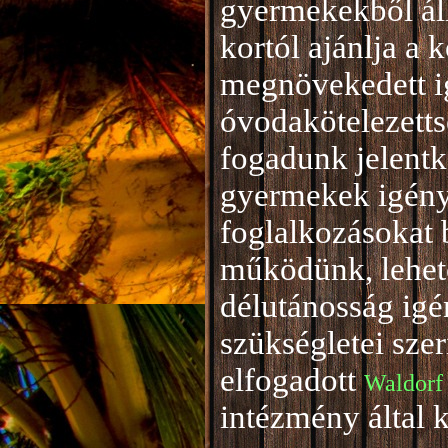
gyermekekből áll
kortól ajánlja a 
megnövekedett i
óvodakötelezetts
fogadunk jelentke
gyermekek igény
foglalkozásokat 
működünk, lehető
délutánosság igé
szükségletei sze
elfogadott
Waldorf
intézmény által 