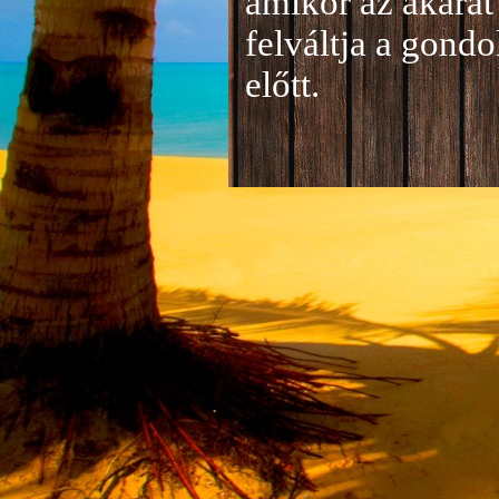
amikor az akarat 
felváltja a gond
előtt.
Jelentkezés a 20
A jelentkezéseke
folyamatosan tud
benyújtása a
je
len
történik mind el