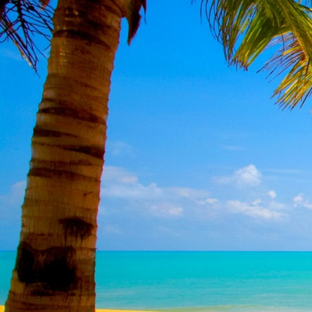
Dr. Göllner Mári
2081 Piliscsaba, B
e-mail: drgmwo
telefonszám: +3
Dr. Göllner Mári
2081 Piliscsaba, B
e-mail: vezetos
telefonszám: +3
adószám: 191757
bankszámlaszám: