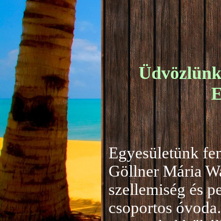
Üdvözlünk 
E
Egyesületünk fen
Göllner Mária W
szellemiség és 
csoportos óvoda.