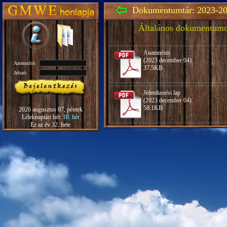
Dokumentumtár: 2023-20
Általános dokumentum
Anamnézis
(2023 december 04)
Azonosító:
37.5KB
Jelszó:
Jelentkezési lap
(2023 december 04)
58.1KB
2026 augusztus 07, péntek
Léleknaptári hét:
18. hét
Ez az év 32. hete