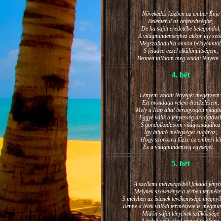
Növekedés közben az ember Énje
Belemerül az önfeledtségbe,
De ha saját eredetébe belegondol,
A világmindenséghez akkor így szól
Megszabadulva önnön béklyóimtól
S feladva ezzel elkülönültségem,
Benned találom meg valódi lénye
4. hét
Lényem valódi lényegét megérzem
Ezt mondatja velem érzékelésem,
Mely a Nap által beragyogott világb
Eggyé válik a fényesség áradatával
S gondolkodásom világosságához
Így átható melegséget sugároz,
Hogy szorosra fűzze az emberi lét
És a világmindenség egységét.
5. hét
A szellemi mélységekből fakadó fényb
Melynek szövevénye a térben terméke
S melyben az istenek tevékenysége megnyil
Benne a lélek valódi természete is megmut
Midőn saját lényének szűkössége