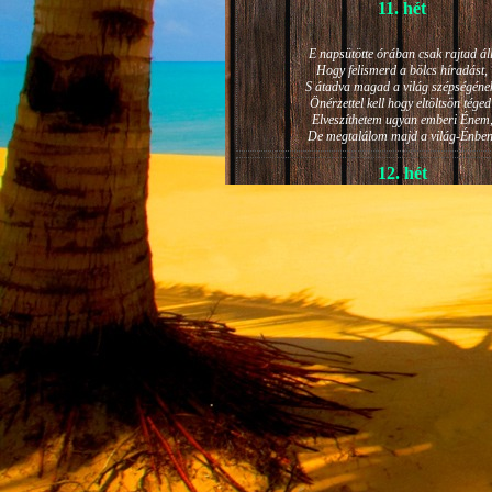
11. hét
E napsütötte órában csak rajtad áll
Hogy felismerd a bölcs híradást,
S átadva magad a világ szépségéne
Önérzettel kell hogy eltöltsön téged
Elveszíthetem ugyan emberi Énem
De megtalálom majd a világ-Énben
12. hét
JÁNOS-NAPI HANGULAT
A világ szépséges ragyogása -
Lelkem mélyéről - arra kényszerít,
Késztessem kozmikus szárnyalásr
Életem isteni képességeit:
Hogy saját lényemet elhagyjam,
S bizakodva keressem önmagam
A kozmikus hő- és fényáradatban.
13. hét
És szárnyalván érzéki magasságokb
Lelkem mélységeiben is fellobban,
S az isteni igazság szava szól
A szellem tüzének világából: