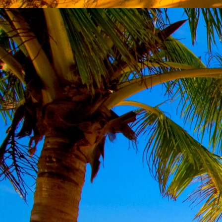
Emberi Énné érlelődnek.
23. hét
Ím, ősziesre fordul
Az érzékek ingerlő törekvése.
A fény megnyilatkozásába
Belevegyül a komor ködök fátyla.
S én a távoli térségben
Az ősz téli álmát nézem.
A nyár teljesen
Átadta önmagát nekem.
24. hét
Önmagát állandóan újrateremtve
A lélek felismeri önmagát,
S a világszellem működik tovább
Az önismeretben újra megelevenedv
S így az Én-érzék akarati gyümölcs
A lélek sötétjéből lesz megteremtve
25. hét
Csak most tagozódhat belém Énem
S ragyogva árasztja belső fényem
A tér s az idő sötétségében.