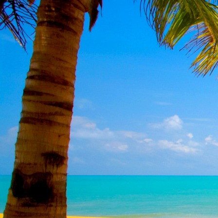
Teremjenek lelkem mélyén
Gyümölcsöt saját Énem számára.
17. hét
Így szól a kozmikus Ige,
Melyet érzékeim kapuin keresztülvi
Vezethettem lelkem mélységeibe:
Kozmikus távlataimmal töltsd be
Szellemed mélységeit, hogy majda
Megtalálhass engem - önmagadban
18. hét
Kitágíthatom-e annyira a lelkem,
Hogy a kozmikus Igével egybekeljen
Melynek csíráját már magába fogad
Úgy sejtem, hogy új erőre kapva
Lelkemet méltóvá kell tennem arra
Hogy önmagát a szellem ruhájává sza
19. hét
Hogy emlékezetemmel titkon megraga
Amit most újonnan magamba fogadt
S további törekvésem célja az legye
Hogy új erőre kapva ébresszen