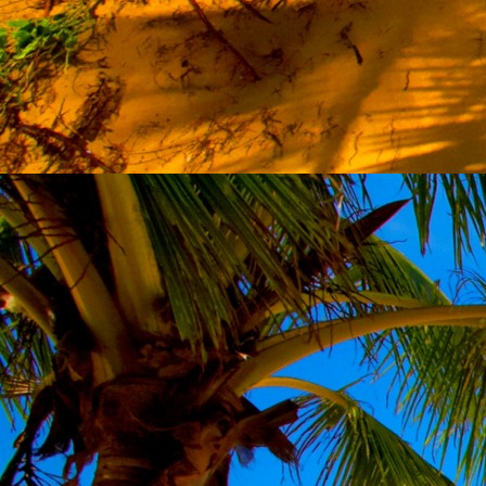
Szellemi alapjaidhoz eljutva ismerd f
Hogy rokonságban állsz a szellemme
14. hét
Átadva magam az érzékek megnyilatkozá
Elveszítettem azt, ami saját lényem haj
S már úgy tűnt, hogy a gondolkodás 
Kábulttá vált Énemet is magával raga
De ébresztőleg hatva rám az érzéki kápr
A kozmikus gondolkodás is egyre közele
15. hét
Mint akit elvarázsoltak, megérzem
A szellem működését a kozmikus fényess
Mely az érzéketlenségbe
Burkolta saját lényem,
Hogy olyan erőt adjon nekem,
Mely önmagától adódni képtelen:
Saját behatárolt Énem.
16. hét
Hogy bensőmben maradjon rejtve a szellem
Megérzésem tőlem most szigorral ezt kí
Hogy isteni adottságaim beérvén