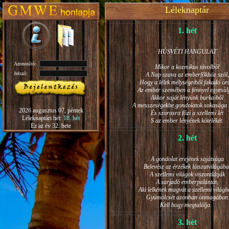
Léleknaptár
1. hét
HÚSVÉTI HANGULAT
Azonosító:
Mikor a kozmikus távolból
Jelszó:
A Nap szava az emberfőkhöz szól,
Hogy a lélek mélységeiből fakadó ö
Az ember szemében a fénnyel egyesül
Akkor saját lényünk burkaiból
A messzeségekbe gondolatok sokasága h
2026 augusztus 07, péntek
És szorosra főzi a szellemi lét
Léleknaptári hét:
18. hét
S az ember lényének kötelékét.
Ez az év 32. hete
2. hét
A gondolat erejének sajátsága
Belevész az érzékek látszatvilágába
A szellemi világok viszontlátják
A sarjadó emberpalántát,
Aki lelkének magvát a szellemi világb
Gyümölcsét azonban önmagában
Kell hogy megtalálja.
3. hét