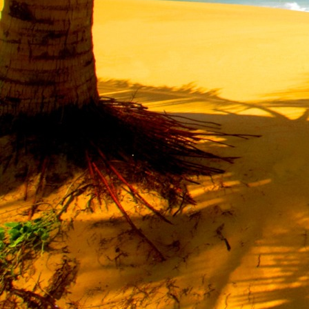
Saját belső erőket lelkemben,
S létrejőve adjon át önmagamnak en
20. hét
Csak most érzem, hogy saját léte
A kozmikus létezéstől eltávolodva
Magára maradna, önmagát kioltva
S ha csak olyan alapokra építene, ami s
Akkor voltaképpen meg kellene ölnie m
21. hét
Érzem, hogy egy külső termékenyítő 
Megerősödve ad át önmagamnak eng
S érzem, hogy a csíra érlelődik,
És a sejtelem fénnyel telítve szövődi
Saját Énem erőihez bennem.
22. hét
A kozmikus messzeségekből fakadó nap
Nagy erővel bennünk él tovább:
A lélek belső fényévé válik,
És szellemi mélységekbe világít,
Hogy hozzon olyan gyümölcsöket,
Melyek a kozmikus Énből idővel