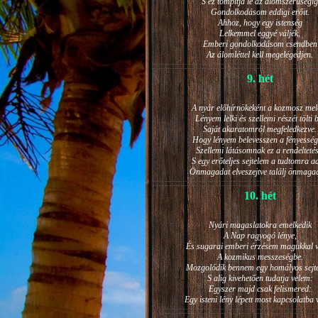
S ez tompítja le az álomszerűségig
Gondolkodásom eddigi erőit.
Ahhoz, hogy egy istenség
Lelkemmel eggyé váljék,
Emberi gondolkodásom csendben
Az álomléttel kell megelégedjen.
9. hét
A nyár előhírnökeként a kozmosz mel
Lényem lelki és szellemi részét tölti 
Saját akaratomról megfeledkezve.
Hogy lényem belevesszen a fényesség
Szellemi látásomnak ez a rendeltetés
S egy erőteljes sejtelem a tudtomra a
Önmagadat elveszejtve találj önmaga
10. hét
Nyári magaslatokra emelkedik
A Nap ragyogó lénye,
És sugarai emberi érzésem magukkal v
A kozmikus messzeségbe.
Mozgolódik bennem egy homályos sejt
S alig kivehetően tudatja velem:
Egyszer majd csak felismered:
Egy isteni lény lépett most kapcsolatba 