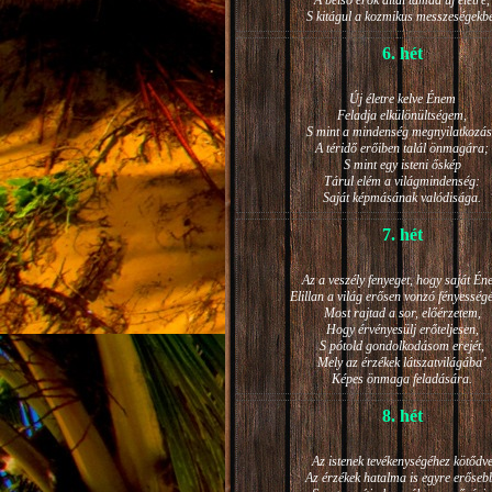
A belső erők által támad új életre,
S kitágul a kozmikus messzeségekb
6. hét
Új életre kelve Énem
Feladja elkülönültségem,
S mint a mindenség megnyilatkozá
A téridő erőiben talál önmagára;
S mint egy isteni őskép
Tárul elém a világmindenség:
Saját képmásának valódisága.
7. hét
Az a veszély fenyeget, hogy saját Én
Elillan a világ erősen vonzó fényesség
Most rajtad a sor, előérzetem,
Hogy érvényesülj erőteljesen,
S pótold gondolkodásom erejét,
Mely az érzékek látszatvilágába’
Képes önmaga feladására.
8. hét
Az istenek tevékenységéhez kötődv
Az érzékek hatalma is egyre erőseb