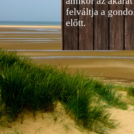
amikor az akarat 
felváltja a gond
előtt.
Jelentkezés a 20
A jelentkezéseke
folyamatosan tud
benyújtása a
je
len
történik mind el