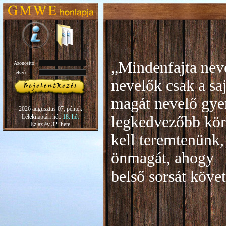
„Mindenfajta neve
Azonosító:
Jelszó:
nevelők csak a sa
magát nevelő gye
2026 augusztus 07, péntek
Léleknaptári hét:
18. hét
legkedvezőbb kör
Ez az év 32. hete
kell teremtenünk,
önmagát, ahogy
b
első sorsát köve
Rudo