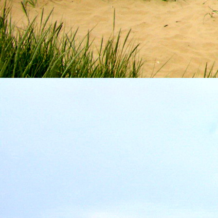
személyesen. El
drgmwo@gmail
személyesen a
20
címen tudjátok 
Kérelmeteket csa
amennyiben
min
ovi bejárata a Ke
nyíló "Kenderesi
Szeretettel várju
Elérhetőségek