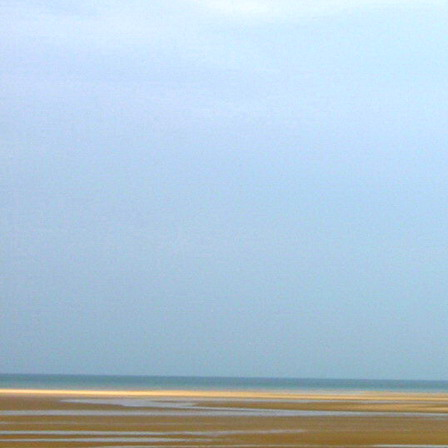
Dr. Göllner Mári
2081 Piliscsaba, B
e-mail: drgmwo
telefonszám: +3
Dr. Göllner Mári
2081 Piliscsaba, B
e-mail: vezetos
telefonszám: +3
adószám: 191757
bankszámlaszám: