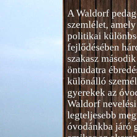
A Waldorf pedag
szemlélet, amely 
politikai különb
fejlődésében hár
szakasz második 
öntudatra ébredé
különálló személ
gyerekek az óvod
Waldorf nevelési
legteljesebb meg
óvodánkba járó 