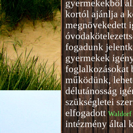
gyermekekből áll
kortól ajánlja a 
megnövekedett i
óvodakötelezetts
fogadunk jelentke
gyermekek igény
foglalkozásokat 
működünk, lehető
délutánosság igé
szükségletei sze
elfogadott
Waldorf
intézmény által 