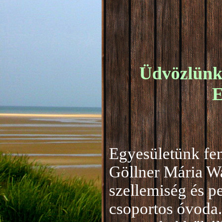
Üdvözlünk 
E
Egyesületünk fen
Göllner Mária W
szellemiség és 
csoportos óvoda.