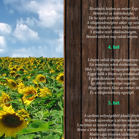
Növekedés közben az ember Énje
Belemerül az önfeledtségbe,
De ha saját eredetébe belegondol,
A világmindenséghez akkor így szól
Megszabadulva önnön béklyóimtól
S feladva ezzel elkülönültségem,
Benned találom meg valódi lénye
4. hét
Lényem valódi lényegét megérzem
Ezt mondatja velem érzékelésem,
Mely a Nap által beragyogott világb
Eggyé válik a fényesség áradatával
S gondolkodásom világosságához
Így átható melegséget sugároz,
Hogy szorosra fűzze az emberi lét
És a világmindenség egységét.
5. hét
A szellemi mélységekből fakadó fényb
Melynek szövevénye a térben terméke
S melyben az istenek tevékenysége megnyil
Benne a lélek valódi természete is megmut
Midőn saját lényének szűkössége