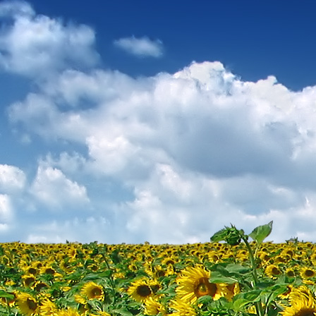
Teremjenek lelkem mélyén
Gyümölcsöt saját Énem számára.
17. hét
Így szól a kozmikus Ige,
Melyet érzékeim kapuin keresztülvi
Vezethettem lelkem mélységeibe:
Kozmikus távlataimmal töltsd be
Szellemed mélységeit, hogy majda
Megtalálhass engem - önmagadban
18. hét
Kitágíthatom-e annyira a lelkem,
Hogy a kozmikus Igével egybekeljen
Melynek csíráját már magába fogad
Úgy sejtem, hogy új erőre kapva
Lelkemet méltóvá kell tennem arra
Hogy önmagát a szellem ruhájává sza
19. hét
Hogy emlékezetemmel titkon megraga
Amit most újonnan magamba fogadt
S további törekvésem célja az legye
Hogy új erőre kapva ébresszen