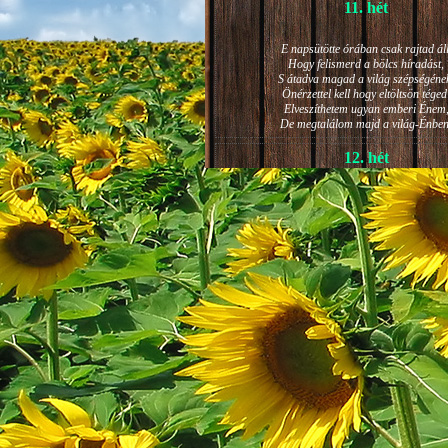
11. hét
E napsütötte órában csak rajtad áll
Hogy felismerd a bölcs híradást,
S átadva magad a világ szépségéne
Önérzettel kell hogy eltöltsön téged
Elveszíthetem ugyan emberi Énem
De megtalálom majd a világ-Énben
12. hét
JÁNOS-NAPI HANGULAT
A világ szépséges ragyogása -
Lelkem mélyéről - arra kényszerít,
Késztessem kozmikus szárnyalásr
Életem isteni képességeit:
Hogy saját lényemet elhagyjam,
S bizakodva keressem önmagam
A kozmikus hő- és fényáradatban.
13. hét
És szárnyalván érzéki magasságokb
Lelkem mélységeiben is fellobban,
S az isteni igazság szava szól
A szellem tüzének világából: