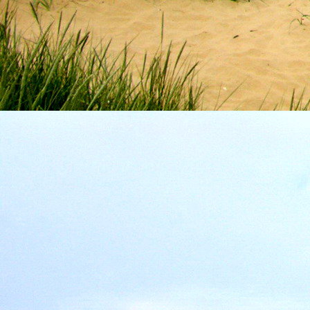
személyesen. El
drgmwo@gmail
személyesen a
20
címen tudjátok 
Kérelmeteket csa
amennyiben
min
ovi bejárata a Ke
nyíló "Kenderesi
Szeretettel várju
Elérhetőségek