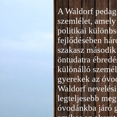
A Waldorf pedag
szemlélet, amely 
politikai különb
fejlődésében hár
szakasz második 
öntudatra ébredé
különálló személ
gyerekek az óvod
Waldorf nevelési
legteljesebb meg
óvodánkba járó 