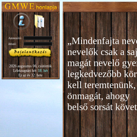
„Mindenfajta neve
Azonosító:
Jelszó:
nevelők csak a sa
magát nevelő gye
2026 augusztus 06, csütörtök
Léleknaptári hét:
18. hét
legkedvezőbb kör
Ez az év 32. hete
kell teremtenünk,
önmagát, ahogy
b
első sorsát köve
Rudo