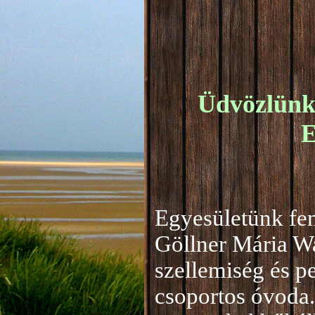
Üdvözlünk 
E
Egyesületünk fen
Göllner Mária W
szellemiség és 
csoportos óvoda.