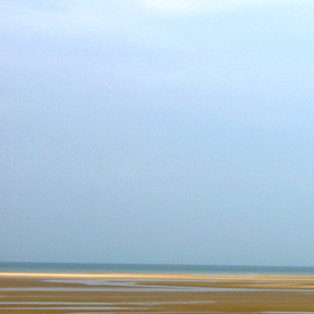
Dr. Göllner Mári
2081 Piliscsaba, B
e-mail: drgmwo
telefonszám: +3
Dr. Göllner Mári
2081 Piliscsaba, B
e-mail: vezetos
telefonszám: +3
adószám: 191757
bankszámlaszám: