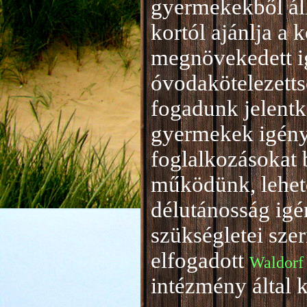
gyermekekből áll
kortól ajánlja a 
megnövekedett i
óvodakötelezetts
fogadunk jelentke
gyermekek igény
foglalkozásokat 
működünk, lehető
délutánosság igé
szükségletei sze
elfogadott
Waldorf
intézmény által 