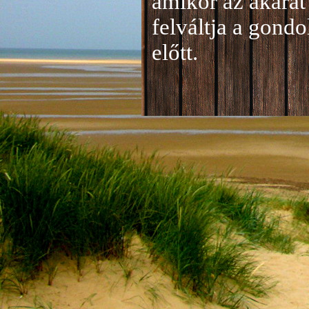
amikor az akarat 
felváltja a gond
előtt.
Jelentkezés a 20
A jelentkezéseke
folyamatosan tud
benyújtása a
je
len
történik mind el