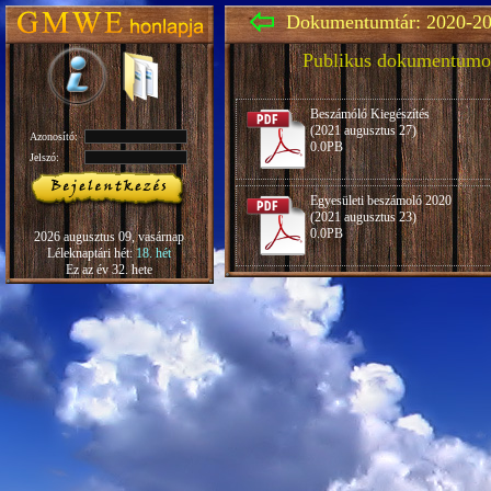
Dokumentumtár: 2020-20
Publikus dokumentumo
Beszámóló Kiegészítés
(2021 augusztus 27)
Azonosító:
0.0PB
Jelszó:
Egyesületi beszámoló 2020
(2021 augusztus 23)
0.0PB
2026 augusztus 09, vasárnap
Léleknaptári hét:
18. hét
Ez az év 32. hete