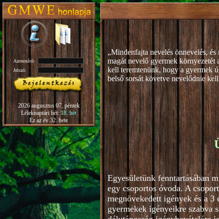
„Mindenfajta nevelés önnevelés, és 
magát nevelő gyermek környezetét 
Azonosító:
kell teremtenünk, hogy a gyermek ú
Jelszó:
b
első sorsát követve nevelődnie kell
Rudolf S
2026 augusztus 07, péntek
Léleknaptári hét:
18. hét
Ez az év 32. hete
Egyesületünk fenntartásában m
egy csoportos óvoda. A csoport
megnövekedett igények és a 3 é
gyermekek igényeikre szabva s