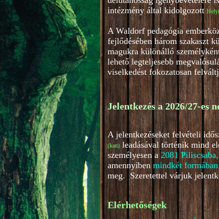
délutánosság igénybevételére i
intézmény által kidolgozott
Helyi
A Waldorf pedagógia emberközpo
fejlődésében három szakaszt kü
magukra különálló személyként.
lehető legteljesebb megvalósul
viselkedést fokozatosan felvált
Jelentkezés a 2026/27-es n
A jelentkezéseket felvételi id
leadásával történik mind e
(katt
)
személyesen a
2081 Piliscsaba,
amennyiben
mindkét formában
meg. Szeretettel várjuk jelentk
Elérhetőségek