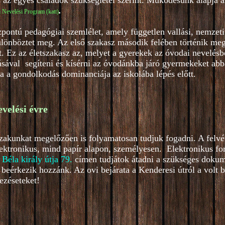
s az egyes családok szükségletei szerint. Működésünk alapja a
.
 Nevelési Program (katt)
ntú pedagógiai szemlélet, amely független vallási, nemzeti,
lönböztet meg. Az első szakasz második felében történik meg 
 Ez az életszakasz az, melyet a gyerekek az óvodai nevelésb
ásával segíteni és kísérni az óvodánkba járó gyermekeket abba
ja a gondolkodás dominanciája az iskolába lépés előtt.
evelési évre
őszakunkat megelőzően is folyamatosan tudjuk fogadni. A felvé
lektronikus, mind papír alapon, személyesen. Elektronikus f
 Béla király útja 79
.
címen tudjátok átadni a szükséges dokum
beérkezik hozzánk. Az ovi bejárata a Kenderesi útról a volt 
ezéseteket!