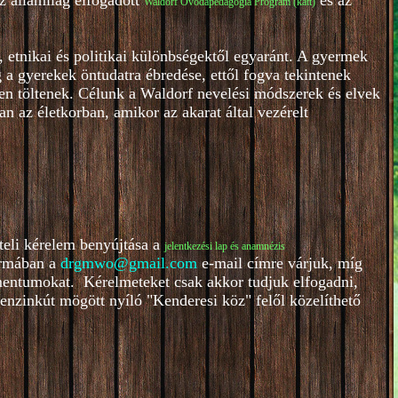
z államilag elfogadott
és az
Waldorf Óvodapedagógia Program (katt)
 etnikai és politikai különbségektől egyaránt. A gyermek
a gyerekek öntudatra ébredése, ettől fogva tekintenek
en töltenek. Célunk a Waldorf nevelési módszerek és elvek
n az életkorban, amikor az akarat által vezérelt
teli kérelem benyújtása a
je
lentkezési lap és anamnézis
ormában a
drgmwo@gmail.com
e-mail címre várjuk, míg
entumokat. Kérelmeteket csak akkor tudjuk elfogadni,
benzinkút mögött nyíló "Kenderesi köz" felől közelíthető