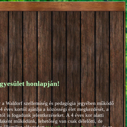
gyesület honlapján!
y a Waldorf szellemiség és pedagógia jegyében működő
 éves kortól ajánlja a közösségi élet megkezdését, a
l is fogadunk jelentkezéseket. A 4 éves kor alatti
aként működünk, lehetőség van csak délelőtti, de