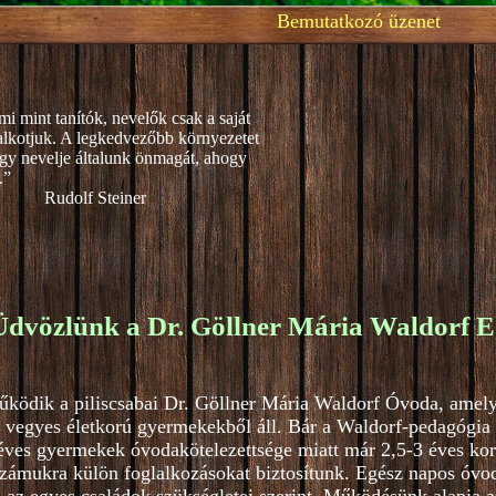
Bemutatkozó üzenet
mi mint tanítók, nevelők csak a saját
alkotjuk. A legkedvezőbb környezetet
gy nevelje általunk önmagát, ahogy
.”
teiner
Üdvözlünk a Dr. Göllner Mária Waldorf E
űködik a piliscsabai Dr. Göllner Mária Waldorf Óvoda, amel
 vegyes életkorú gyermekekből áll. Bár a Waldorf-pedagógia 4
ves gyermekek óvodakötelezettsége miatt már 2,5-3 éves kortó
zámukra külön foglalkozásokat biztosítunk. Egész napos óvod