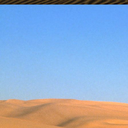
Emberi Énné érlelődnek.
23. hét
Ím, ősziesre fordul
Az érzékek ingerlő törekvése.
A fény megnyilatkozásába
Belevegyül a komor ködök fátyla.
S én a távoli térségben
Az ősz téli álmát nézem.
A nyár teljesen
Átadta önmagát nekem.
24. hét
Önmagát állandóan újrateremtve
A lélek felismeri önmagát,
S a világszellem működik tovább
Az önismeretben újra megelevenedv
S így az Én-érzék akarati gyümölcs
A lélek sötétjéből lesz megteremtve
25. hét
Csak most tagozódhat belém Énem
S ragyogva árasztja belső fényem
A tér s az idő sötétségében.