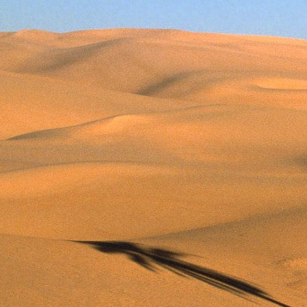
Teremjenek lelkem mélyén
Gyümölcsöt saját Énem számára.
17. hét
Így szól a kozmikus Ige,
Melyet érzékeim kapuin keresztülvi
Vezethettem lelkem mélységeibe:
Kozmikus távlataimmal töltsd be
Szellemed mélységeit, hogy majda
Megtalálhass engem - önmagadban
18. hét
Kitágíthatom-e annyira a lelkem,
Hogy a kozmikus Igével egybekeljen
Melynek csíráját már magába fogad
Úgy sejtem, hogy új erőre kapva
Lelkemet méltóvá kell tennem arra
Hogy önmagát a szellem ruhájává sza
19. hét
Hogy emlékezetemmel titkon megraga
Amit most újonnan magamba fogadt
S további törekvésem célja az legye
Hogy új erőre kapva ébresszen