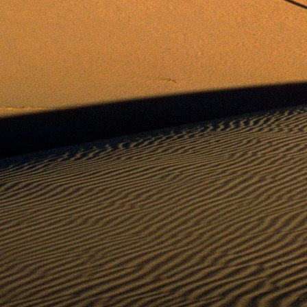
Saját belső erőket lelkemben,
S létrejőve adjon át önmagamnak en
20. hét
Csak most érzem, hogy saját léte
A kozmikus létezéstől eltávolodva
Magára maradna, önmagát kioltva
S ha csak olyan alapokra építene, ami s
Akkor voltaképpen meg kellene ölnie m
21. hét
Érzem, hogy egy külső termékenyítő 
Megerősödve ad át önmagamnak eng
S érzem, hogy a csíra érlelődik,
És a sejtelem fénnyel telítve szövődi
Saját Énem erőihez bennem.
22. hét
A kozmikus messzeségekből fakadó nap
Nagy erővel bennünk él tovább:
A lélek belső fényévé válik,
És szellemi mélységekbe világít,
Hogy hozzon olyan gyümölcsöket,
Melyek a kozmikus Énből idővel