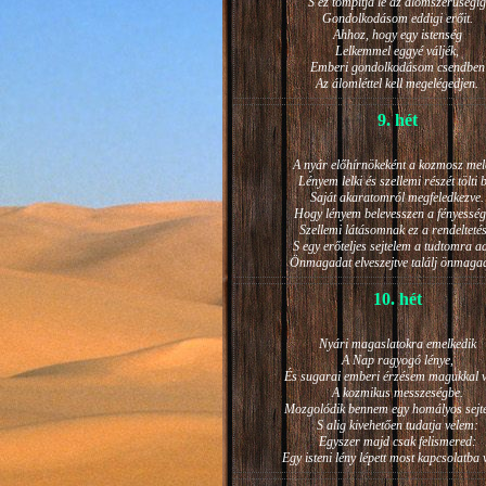
S ez tompítja le az álomszerűségig
Gondolkodásom eddigi erőit.
Ahhoz, hogy egy istenség
Lelkemmel eggyé váljék,
Emberi gondolkodásom csendben
Az álomléttel kell megelégedjen.
9. hét
A nyár előhírnökeként a kozmosz mel
Lényem lelki és szellemi részét tölti 
Saját akaratomról megfeledkezve.
Hogy lényem belevesszen a fényesség
Szellemi látásomnak ez a rendeltetés
S egy erőteljes sejtelem a tudtomra a
Önmagadat elveszejtve találj önmaga
10. hét
Nyári magaslatokra emelkedik
A Nap ragyogó lénye,
És sugarai emberi érzésem magukkal v
A kozmikus messzeségbe.
Mozgolódik bennem egy homályos sejt
S alig kivehetően tudatja velem:
Egyszer majd csak felismered:
Egy isteni lény lépett most kapcsolatba 