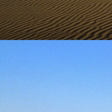
Szellemi alapjaidhoz eljutva ismerd f
Hogy rokonságban állsz a szellemme
14. hét
Átadva magam az érzékek megnyilatkozá
Elveszítettem azt, ami saját lényem haj
S már úgy tűnt, hogy a gondolkodás 
Kábulttá vált Énemet is magával raga
De ébresztőleg hatva rám az érzéki kápr
A kozmikus gondolkodás is egyre közele
15. hét
Mint akit elvarázsoltak, megérzem
A szellem működését a kozmikus fényess
Mely az érzéketlenségbe
Burkolta saját lényem,
Hogy olyan erőt adjon nekem,
Mely önmagától adódni képtelen:
Saját behatárolt Énem.
16. hét
Hogy bensőmben maradjon rejtve a szellem
Megérzésem tőlem most szigorral ezt kí
Hogy isteni adottságaim beérvén