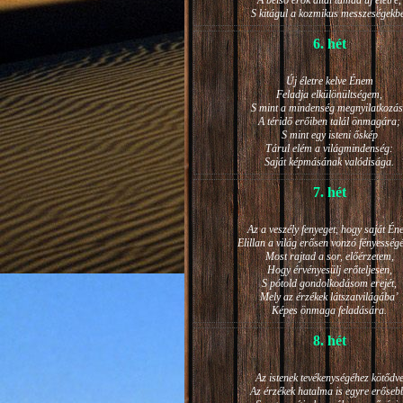
A belső erők által támad új életre,
S kitágul a kozmikus messzeségekb
6. hét
Új életre kelve Énem
Feladja elkülönültségem,
S mint a mindenség megnyilatkozá
A téridő erőiben talál önmagára;
S mint egy isteni őskép
Tárul elém a világmindenség:
Saját képmásának valódisága.
7. hét
Az a veszély fenyeget, hogy saját Én
Elillan a világ erősen vonzó fényesség
Most rajtad a sor, előérzetem,
Hogy érvényesülj erőteljesen,
S pótold gondolkodásom erejét,
Mely az érzékek látszatvilágába’
Képes önmaga feladására.
8. hét
Az istenek tevékenységéhez kötődv
Az érzékek hatalma is egyre erőseb