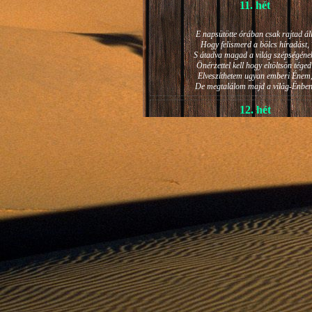
11. hét
E napsütötte órában csak rajtad áll
Hogy felismerd a bölcs híradást,
S átadva magad a világ szépségéne
Önérzettel kell hogy eltöltsön téged
Elveszíthetem ugyan emberi Énem
De megtalálom majd a világ-Énben
12. hét
JÁNOS-NAPI HANGULAT
A világ szépséges ragyogása -
Lelkem mélyéről - arra kényszerít,
Késztessem kozmikus szárnyalásr
Életem isteni képességeit:
Hogy saját lényemet elhagyjam,
S bizakodva keressem önmagam
A kozmikus hő- és fényáradatban.
13. hét
És szárnyalván érzéki magasságokb
Lelkem mélységeiben is fellobban,
S az isteni igazság szava szól
A szellem tüzének világából: