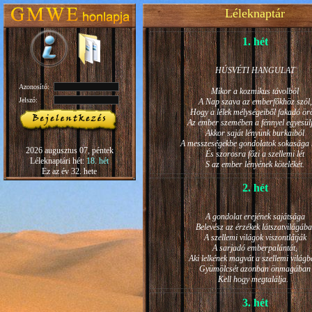
Léleknaptár
1. hét
HÚSVÉTI HANGULAT
Azonosító:
Mikor a kozmikus távolból
Jelszó:
A Nap szava az emberfőkhöz szól,
Hogy a lélek mélységeiből fakadó ö
Az ember szemében a fénnyel egyesül
Akkor saját lényünk burkaiból
A messzeségekbe gondolatok sokasága h
2026 augusztus 07, péntek
És szorosra főzi a szellemi lét
Léleknaptári hét:
18. hét
S az ember lényének kötelékét.
Ez az év 32. hete
2. hét
A gondolat erejének sajátsága
Belevész az érzékek látszatvilágába
A szellemi világok viszontlátják
A sarjadó emberpalántát,
Aki lelkének magvát a szellemi világb
Gyümölcsét azonban önmagában
Kell hogy megtalálja.
3. hét