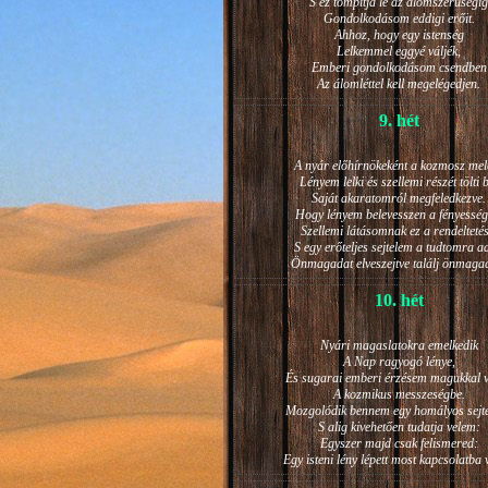
S ez tompítja le az álomszerűségig
Gondolkodásom eddigi erőit.
Ahhoz, hogy egy istenség
Lelkemmel eggyé váljék,
Emberi gondolkodásom csendben
Az álomléttel kell megelégedjen.
9. hét
A nyár előhírnökeként a kozmosz mel
Lényem lelki és szellemi részét tölti 
Saját akaratomról megfeledkezve.
Hogy lényem belevesszen a fényesség
Szellemi látásomnak ez a rendeltetés
S egy erőteljes sejtelem a tudtomra a
Önmagadat elveszejtve találj önmaga
10. hét
Nyári magaslatokra emelkedik
A Nap ragyogó lénye,
És sugarai emberi érzésem magukkal v
A kozmikus messzeségbe.
Mozgolódik bennem egy homályos sejt
S alig kivehetően tudatja velem:
Egyszer majd csak felismered:
Egy isteni lény lépett most kapcsolatba 