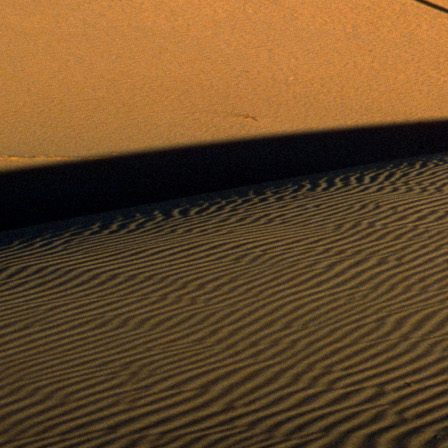
Saját belső erőket lelkemben,
S létrejőve adjon át önmagamnak en
20. hét
Csak most érzem, hogy saját léte
A kozmikus létezéstől eltávolodva
Magára maradna, önmagát kioltva
S ha csak olyan alapokra építene, ami s
Akkor voltaképpen meg kellene ölnie m
21. hét
Érzem, hogy egy külső termékenyítő 
Megerősödve ad át önmagamnak eng
S érzem, hogy a csíra érlelődik,
És a sejtelem fénnyel telítve szövődi
Saját Énem erőihez bennem.
22. hét
A kozmikus messzeségekből fakadó nap
Nagy erővel bennünk él tovább:
A lélek belső fényévé válik,
És szellemi mélységekbe világít,
Hogy hozzon olyan gyümölcsöket,
Melyek a kozmikus Énből idővel