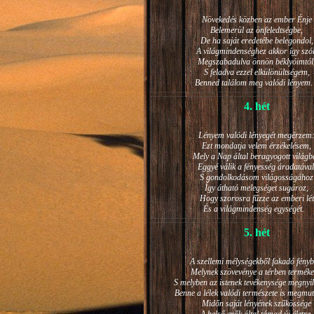
Növekedés közben az ember Énje
Belemerül az önfeledtségbe,
De ha saját eredetébe belegondol,
A világmindenséghez akkor így szól
Megszabadulva önnön béklyóimtól
S feladva ezzel elkülönültségem,
Benned találom meg valódi lénye
4. hét
Lényem valódi lényegét megérzem
Ezt mondatja velem érzékelésem,
Mely a Nap által beragyogott világb
Eggyé válik a fényesség áradatával
S gondolkodásom világosságához
Így átható melegséget sugároz,
Hogy szorosra fűzze az emberi lét
És a világmindenség egységét.
5. hét
A szellemi mélységekből fakadó fényb
Melynek szövevénye a térben terméke
S melyben az istenek tevékenysége megnyil
Benne a lélek valódi természete is megmut
Midőn saját lényének szűkössége