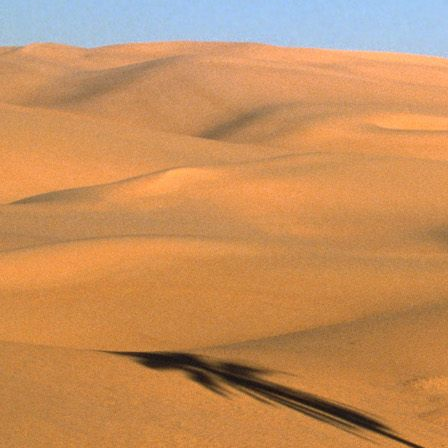
Teremjenek lelkem mélyén
Gyümölcsöt saját Énem számára.
17. hét
Így szól a kozmikus Ige,
Melyet érzékeim kapuin keresztülvi
Vezethettem lelkem mélységeibe:
Kozmikus távlataimmal töltsd be
Szellemed mélységeit, hogy majda
Megtalálhass engem - önmagadban
18. hét
Kitágíthatom-e annyira a lelkem,
Hogy a kozmikus Igével egybekeljen
Melynek csíráját már magába fogad
Úgy sejtem, hogy új erőre kapva
Lelkemet méltóvá kell tennem arra
Hogy önmagát a szellem ruhájává sza
19. hét
Hogy emlékezetemmel titkon megraga
Amit most újonnan magamba fogadt
S további törekvésem célja az legye
Hogy új erőre kapva ébresszen