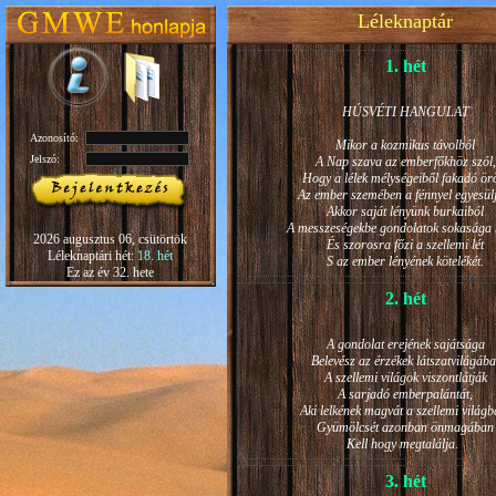
Léleknaptár
1. hét
HÚSVÉTI HANGULAT
Azonosító:
Mikor a kozmikus távolból
Jelszó:
A Nap szava az emberfőkhöz szól,
Hogy a lélek mélységeiből fakadó ö
Az ember szemében a fénnyel egyesül
Akkor saját lényünk burkaiból
A messzeségekbe gondolatok sokasága h
2026 augusztus 06, csütörtök
És szorosra főzi a szellemi lét
Léleknaptári hét:
18. hét
S az ember lényének kötelékét.
Ez az év 32. hete
2. hét
A gondolat erejének sajátsága
Belevész az érzékek látszatvilágába
A szellemi világok viszontlátják
A sarjadó emberpalántát,
Aki lelkének magvát a szellemi világb
Gyümölcsét azonban önmagában
Kell hogy megtalálja.
3. hét