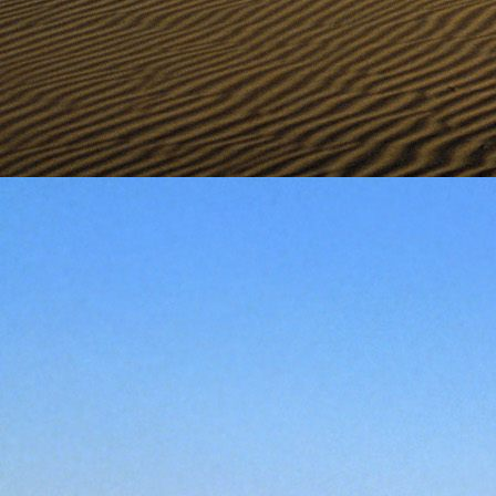
Szellemi alapjaidhoz eljutva ismerd f
Hogy rokonságban állsz a szellemme
14. hét
Átadva magam az érzékek megnyilatkozá
Elveszítettem azt, ami saját lényem haj
S már úgy tűnt, hogy a gondolkodás 
Kábulttá vált Énemet is magával raga
De ébresztőleg hatva rám az érzéki kápr
A kozmikus gondolkodás is egyre közele
15. hét
Mint akit elvarázsoltak, megérzem
A szellem működését a kozmikus fényess
Mely az érzéketlenségbe
Burkolta saját lényem,
Hogy olyan erőt adjon nekem,
Mely önmagától adódni képtelen:
Saját behatárolt Énem.
16. hét
Hogy bensőmben maradjon rejtve a szellem
Megérzésem tőlem most szigorral ezt kí
Hogy isteni adottságaim beérvén