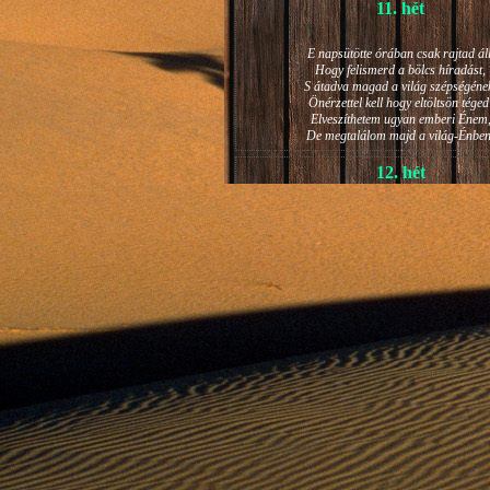
11. hét
E napsütötte órában csak rajtad áll
Hogy felismerd a bölcs híradást,
S átadva magad a világ szépségéne
Önérzettel kell hogy eltöltsön téged
Elveszíthetem ugyan emberi Énem
De megtalálom majd a világ-Énben
12. hét
JÁNOS-NAPI HANGULAT
A világ szépséges ragyogása -
Lelkem mélyéről - arra kényszerít,
Késztessem kozmikus szárnyalásr
Életem isteni képességeit:
Hogy saját lényemet elhagyjam,
S bizakodva keressem önmagam
A kozmikus hő- és fényáradatban.
13. hét
És szárnyalván érzéki magasságokb
Lelkem mélységeiben is fellobban,
S az isteni igazság szava szól
A szellem tüzének világából: