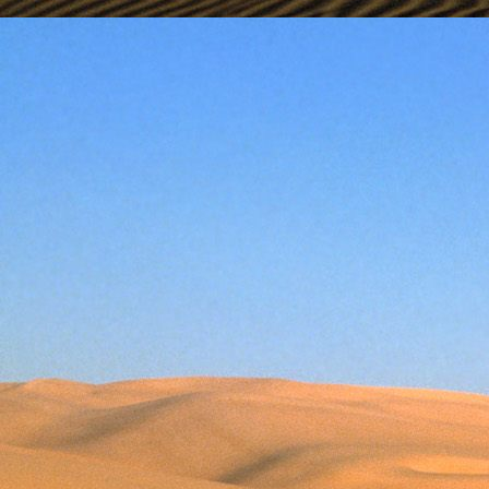
Emberi Énné érlelődnek.
23. hét
Ím, ősziesre fordul
Az érzékek ingerlő törekvése.
A fény megnyilatkozásába
Belevegyül a komor ködök fátyla.
S én a távoli térségben
Az ősz téli álmát nézem.
A nyár teljesen
Átadta önmagát nekem.
24. hét
Önmagát állandóan újrateremtve
A lélek felismeri önmagát,
S a világszellem működik tovább
Az önismeretben újra megelevenedv
S így az Én-érzék akarati gyümölcs
A lélek sötétjéből lesz megteremtve
25. hét
Csak most tagozódhat belém Énem
S ragyogva árasztja belső fényem
A tér s az idő sötétségében.