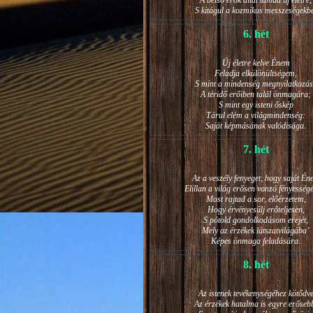
A belső erők által támad új életre,
S kitágul a kozmikus messzeségekb
6. hét
Új életre kelve Énem
Feladja elkülönültségem,
S mint a mindenség megnyilatkozá
A téridő erőiben talál önmagára;
S mint egy isteni őskép
Tárul elém a világmindenség:
Saját képmásának valódisága.
7. hét
Az a veszély fenyeget, hogy saját Én
Elillan a világ erősen vonzó fényesség
Most rajtad a sor, előérzetem,
Hogy érvényesülj erőteljesen,
S pótold gondolkodásom erejét,
Mely az érzékek látszatvilágába’
Képes önmaga feladására.
8. hét
Az istenek tevékenységéhez kötődv
Az érzékek hatalma is egyre erőseb