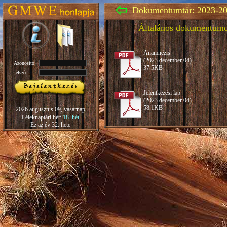
Dokumentumtár: 2023-20
Általános dokumentum
Anamnézis
(2023 december 04)
Azonosító:
37.5KB
Jelszó:
Jelentkezési lap
(2023 december 04)
58.1KB
2026 augusztus 09, vasárnap
Léleknaptári hét:
18. hét
Ez az év 32. hete