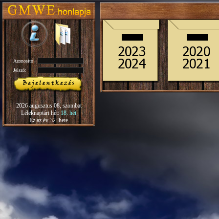
Azonosító:
Jelszó:
2026 augusztus 08, szombat
Léleknaptári hét:
18. hét
Ez az év 32. hete