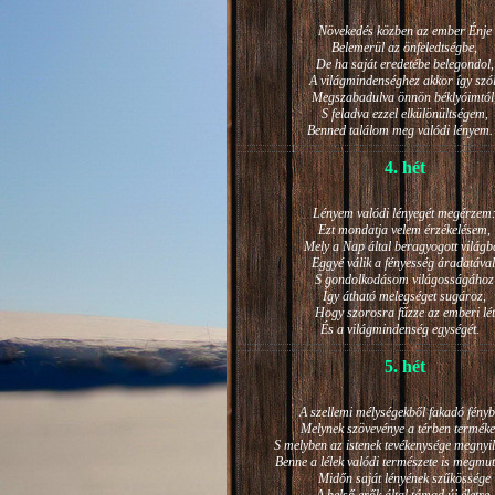
Növekedés közben az ember Énje
Belemerül az önfeledtségbe,
De ha saját eredetébe belegondol,
A világmindenséghez akkor így szól
Megszabadulva önnön béklyóimtól
S feladva ezzel elkülönültségem,
Benned találom meg valódi lénye
4. hét
Lényem valódi lényegét megérzem
Ezt mondatja velem érzékelésem,
Mely a Nap által beragyogott világb
Eggyé válik a fényesség áradatával
S gondolkodásom világosságához
Így átható melegséget sugároz,
Hogy szorosra fűzze az emberi lét
És a világmindenség egységét.
5. hét
A szellemi mélységekből fakadó fényb
Melynek szövevénye a térben terméke
S melyben az istenek tevékenysége megnyil
Benne a lélek valódi természete is megmut
Midőn saját lényének szűkössége