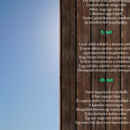
S ez tompítja le az álomszerűségig
Gondolkodásom eddigi erőit.
Ahhoz, hogy egy istenség
Lelkemmel eggyé váljék,
Emberi gondolkodásom csendben
Az álomléttel kell megelégedjen.
9. hét
A nyár előhírnökeként a kozmosz mel
Lényem lelki és szellemi részét tölti 
Saját akaratomról megfeledkezve.
Hogy lényem belevesszen a fényesség
Szellemi látásomnak ez a rendeltetés
S egy erőteljes sejtelem a tudtomra a
Önmagadat elveszejtve találj önmaga
10. hét
Nyári magaslatokra emelkedik
A Nap ragyogó lénye,
És sugarai emberi érzésem magukkal v
A kozmikus messzeségbe.
Mozgolódik bennem egy homályos sejt
S alig kivehetően tudatja velem:
Egyszer majd csak felismered:
Egy isteni lény lépett most kapcsolatba 