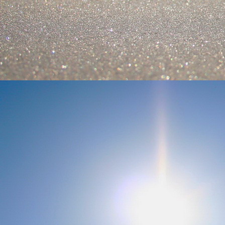
Szellemi alapjaidhoz eljutva ismerd f
Hogy rokonságban állsz a szellemme
14. hét
Átadva magam az érzékek megnyilatkozá
Elveszítettem azt, ami saját lényem haj
S már úgy tűnt, hogy a gondolkodás 
Kábulttá vált Énemet is magával raga
De ébresztőleg hatva rám az érzéki kápr
A kozmikus gondolkodás is egyre közele
15. hét
Mint akit elvarázsoltak, megérzem
A szellem működését a kozmikus fényess
Mely az érzéketlenségbe
Burkolta saját lényem,
Hogy olyan erőt adjon nekem,
Mely önmagától adódni képtelen:
Saját behatárolt Énem.
16. hét
Hogy bensőmben maradjon rejtve a szellem
Megérzésem tőlem most szigorral ezt kí
Hogy isteni adottságaim beérvén