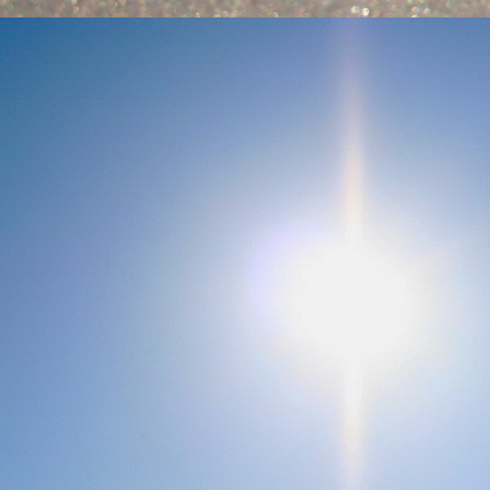
Emberi Énné érlelődnek.
23. hét
Ím, ősziesre fordul
Az érzékek ingerlő törekvése.
A fény megnyilatkozásába
Belevegyül a komor ködök fátyla.
S én a távoli térségben
Az ősz téli álmát nézem.
A nyár teljesen
Átadta önmagát nekem.
24. hét
Önmagát állandóan újrateremtve
A lélek felismeri önmagát,
S a világszellem működik tovább
Az önismeretben újra megelevenedv
S így az Én-érzék akarati gyümölcs
A lélek sötétjéből lesz megteremtve
25. hét
Csak most tagozódhat belém Énem
S ragyogva árasztja belső fényem
A tér s az idő sötétségében.