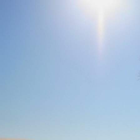
Teremjenek lelkem mélyén
Gyümölcsöt saját Énem számára.
17. hét
Így szól a kozmikus Ige,
Melyet érzékeim kapuin keresztülvi
Vezethettem lelkem mélységeibe:
Kozmikus távlataimmal töltsd be
Szellemed mélységeit, hogy majda
Megtalálhass engem - önmagadban
18. hét
Kitágíthatom-e annyira a lelkem,
Hogy a kozmikus Igével egybekeljen
Melynek csíráját már magába fogad
Úgy sejtem, hogy új erőre kapva
Lelkemet méltóvá kell tennem arra
Hogy önmagát a szellem ruhájává sza
19. hét
Hogy emlékezetemmel titkon megraga
Amit most újonnan magamba fogadt
S további törekvésem célja az legye
Hogy új erőre kapva ébresszen