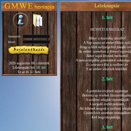
Léleknaptár
1. hét
HÚSVÉTI HANGULAT
Azonosító:
Mikor a kozmikus távolból
Jelszó:
A Nap szava az emberfőkhöz szól,
Hogy a lélek mélységeiből fakadó ö
Az ember szemében a fénnyel egyesül
Akkor saját lényünk burkaiból
A messzeségekbe gondolatok sokasága h
2026 augusztus 06, csütörtök
És szorosra főzi a szellemi lét
Léleknaptári hét:
18. hét
S az ember lényének kötelékét.
Ez az év 32. hete
2. hét
A gondolat erejének sajátsága
Belevész az érzékek látszatvilágába
A szellemi világok viszontlátják
A sarjadó emberpalántát,
Aki lelkének magvát a szellemi világb
Gyümölcsét azonban önmagában
Kell hogy megtalálja.
3. hét