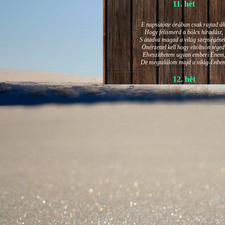
11. hét
E napsütötte órában csak rajtad áll
Hogy felismerd a bölcs híradást,
S átadva magad a világ szépségéne
Önérzettel kell hogy eltöltsön téged
Elveszíthetem ugyan emberi Énem
De megtalálom majd a világ-Énben
12. hét
JÁNOS-NAPI HANGULAT
A világ szépséges ragyogása -
Lelkem mélyéről - arra kényszerít,
Késztessem kozmikus szárnyalásr
Életem isteni képességeit:
Hogy saját lényemet elhagyjam,
S bizakodva keressem önmagam
A kozmikus hő- és fényáradatban.
13. hét
És szárnyalván érzéki magasságokb
Lelkem mélységeiben is fellobban,
S az isteni igazság szava szól
A szellem tüzének világából: