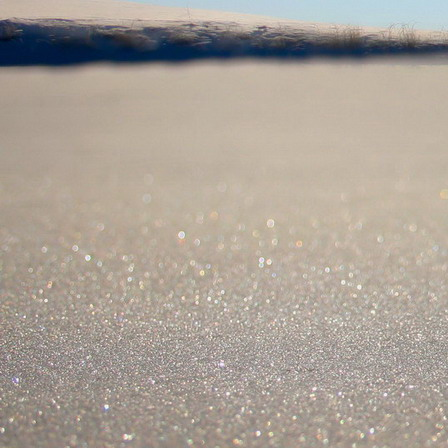
Saját belső erőket lelkemben,
S létrejőve adjon át önmagamnak en
20. hét
Csak most érzem, hogy saját léte
A kozmikus létezéstől eltávolodva
Magára maradna, önmagát kioltva
S ha csak olyan alapokra építene, ami s
Akkor voltaképpen meg kellene ölnie m
21. hét
Érzem, hogy egy külső termékenyítő 
Megerősödve ad át önmagamnak eng
S érzem, hogy a csíra érlelődik,
És a sejtelem fénnyel telítve szövődi
Saját Énem erőihez bennem.
22. hét
A kozmikus messzeségekből fakadó nap
Nagy erővel bennünk él tovább:
A lélek belső fényévé válik,
És szellemi mélységekbe világít,
Hogy hozzon olyan gyümölcsöket,
Melyek a kozmikus Énből idővel