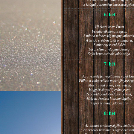
A belső erők által támad új életre,
S kitágul a kozmikus messzeségekb
6. hét
Új életre kelve Énem
Feladja elkülönültségem,
S mint a mindenség megnyilatkozá
A téridő erőiben talál önmagára;
S mint egy isteni őskép
Tárul elém a világmindenség:
Saját képmásának valódisága.
7. hét
Az a veszély fenyeget, hogy saját Én
Elillan a világ erősen vonzó fényesség
Most rajtad a sor, előérzetem,
Hogy érvényesülj erőteljesen,
S pótold gondolkodásom erejét,
Mely az érzékek látszatvilágába’
Képes önmaga feladására.
8. hét
Az istenek tevékenységéhez kötődv
Az érzékek hatalma is egyre erőseb