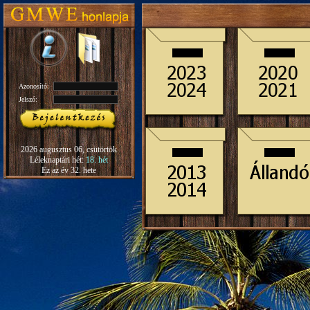
Azonosító:
Jelszó:
2026 augusztus 06, csütörtök
Léleknaptári hét:
18. hét
Ez az év 32. hete