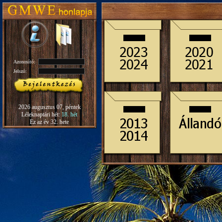
Azonosító:
Jelszó:
2026 augusztus 07, péntek
Léleknaptári hét:
18. hét
Ez az év 32. hete