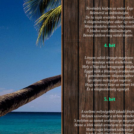
Növekedés közben az ember Énje
Belemerül az önfeledtségbe,
De ha saját eredetébe belegondol,
A világmindenséghez akkor így szól
Megszabadulva önnön béklyóimtól
S feladva ezzel elkülönültségem,
Benned találom meg valódi lénye
4. hét
Lényem valódi lényegét megérzem
Ezt mondatja velem érzékelésem,
Mely a Nap által beragyogott világb
Eggyé válik a fényesség áradatával
S gondolkodásom világosságához
Így átható melegséget sugároz,
Hogy szorosra fűzze az emberi lét
És a világmindenség egységét.
5. hét
A szellemi mélységekből fakadó fényb
Melynek szövevénye a térben terméke
S melyben az istenek tevékenysége megnyil
Benne a lélek valódi természete is megmut
Midőn saját lényének szűkössége