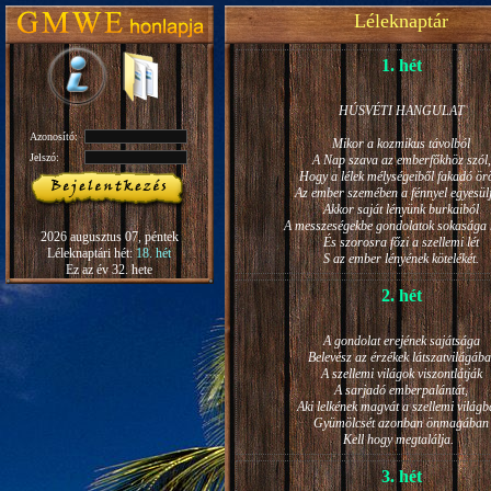
Léleknaptár
1. hét
HÚSVÉTI HANGULAT
Azonosító:
Mikor a kozmikus távolból
Jelszó:
A Nap szava az emberfőkhöz szól,
Hogy a lélek mélységeiből fakadó ö
Az ember szemében a fénnyel egyesül
Akkor saját lényünk burkaiból
A messzeségekbe gondolatok sokasága h
2026 augusztus 07, péntek
És szorosra főzi a szellemi lét
Léleknaptári hét:
18. hét
S az ember lényének kötelékét.
Ez az év 32. hete
2. hét
A gondolat erejének sajátsága
Belevész az érzékek látszatvilágába
A szellemi világok viszontlátják
A sarjadó emberpalántát,
Aki lelkének magvát a szellemi világb
Gyümölcsét azonban önmagában
Kell hogy megtalálja.
3. hét