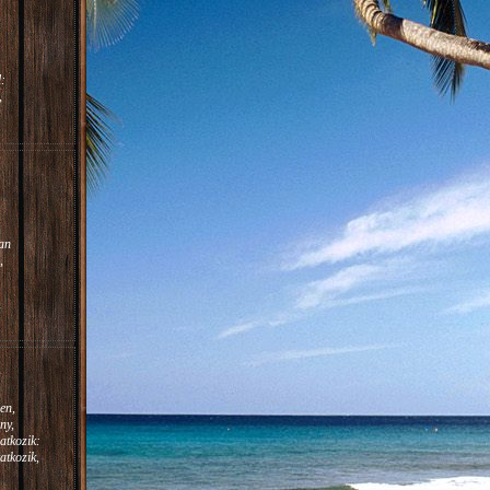
:
,
m.
:
an
,
en,
ny,
atkozik:
atkozik,