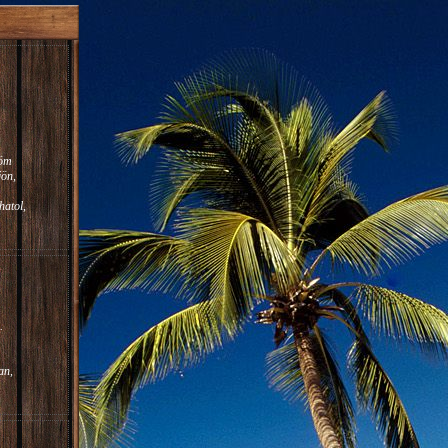
röm
jön,
atol,
.
an,