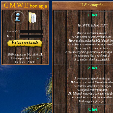
Léleknaptár
1. hét
HÚSVÉTI HANGULAT
Azonosító:
Mikor a kozmikus távolból
Jelszó:
A Nap szava az emberfőkhöz szól,
Hogy a lélek mélységeiből fakadó ö
Az ember szemében a fénnyel egyesül
Akkor saját lényünk burkaiból
A messzeségekbe gondolatok sokasága h
2026 augusztus 06, csütörtök
És szorosra főzi a szellemi lét
Léleknaptári hét:
18. hét
S az ember lényének kötelékét.
Ez az év 32. hete
2. hét
A gondolat erejének sajátsága
Belevész az érzékek látszatvilágába
A szellemi világok viszontlátják
A sarjadó emberpalántát,
Aki lelkének magvát a szellemi világb
Gyümölcsét azonban önmagában
Kell hogy megtalálja.
3. hét