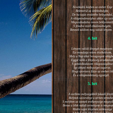
Növekedés közben az ember Énje
Belemerül az önfeledtségbe,
De ha saját eredetébe belegondol,
A világmindenséghez akkor így szól
Megszabadulva önnön béklyóimtól
S feladva ezzel elkülönültségem,
Benned találom meg valódi lénye
4. hét
Lényem valódi lényegét megérzem
Ezt mondatja velem érzékelésem,
Mely a Nap által beragyogott világb
Eggyé válik a fényesség áradatával
S gondolkodásom világosságához
Így átható melegséget sugároz,
Hogy szorosra fűzze az emberi lét
És a világmindenség egységét.
5. hét
A szellemi mélységekből fakadó fényb
Melynek szövevénye a térben terméke
S melyben az istenek tevékenysége megnyil
Benne a lélek valódi természete is megmut
Midőn saját lényének szűkössége