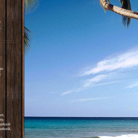
:
,
m.
:
an
,
en,
ny,
atkozik:
atkozik,