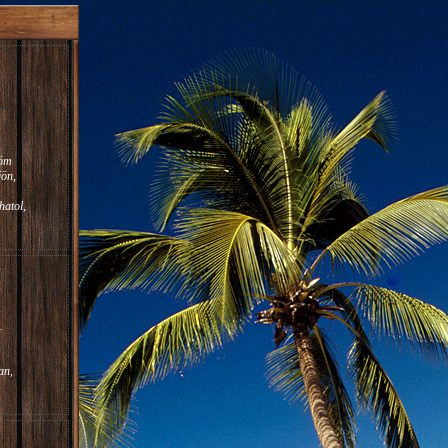
röm
jön,
atol,
.
an,