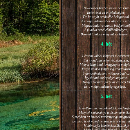
Növekedés közben az ember Énje
Belemerül az önfeledtségbe,
De ha saját eredetébe belegondol,
A világmindenséghez akkor így szól
Megszabadulva önnön béklyóimtól
S feladva ezzel elkülönültségem,
Benned találom meg valódi lénye
4. hét
Lényem valódi lényegét megérzem
Ezt mondatja velem érzékelésem,
Mely a Nap által beragyogott világb
Eggyé válik a fényesség áradatával
S gondolkodásom világosságához
Így átható melegséget sugároz,
Hogy szorosra fűzze az emberi lét
És a világmindenség egységét.
5. hét
A szellemi mélységekből fakadó fényb
Melynek szövevénye a térben terméke
S melyben az istenek tevékenysége megnyil
Benne a lélek valódi természete is megmut
Midőn saját lényének szűkössége