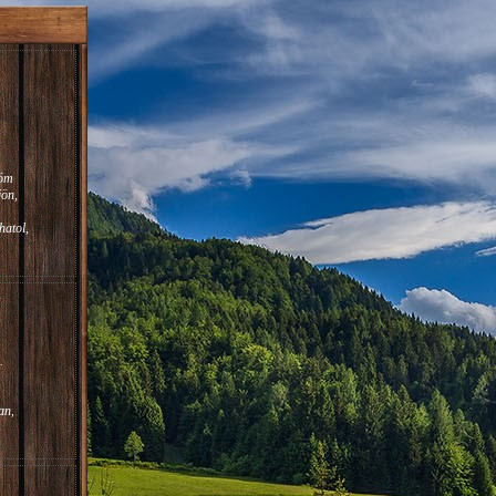
röm
jön,
atol,
.
an,