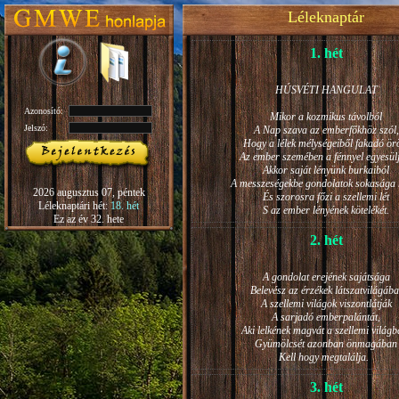
Léleknaptár
1. hét
HÚSVÉTI HANGULAT
Azonosító:
Mikor a kozmikus távolból
Jelszó:
A Nap szava az emberfőkhöz szól,
Hogy a lélek mélységeiből fakadó ö
Az ember szemében a fénnyel egyesül
Akkor saját lényünk burkaiból
A messzeségekbe gondolatok sokasága h
2026 augusztus 07, péntek
És szorosra főzi a szellemi lét
Léleknaptári hét:
18. hét
S az ember lényének kötelékét.
Ez az év 32. hete
2. hét
A gondolat erejének sajátsága
Belevész az érzékek látszatvilágába
A szellemi világok viszontlátják
A sarjadó emberpalántát,
Aki lelkének magvát a szellemi világb
Gyümölcsét azonban önmagában
Kell hogy megtalálja.
3. hét