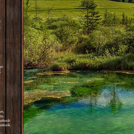
:
,
m.
:
an
,
en,
ny,
atkozik:
atkozik,