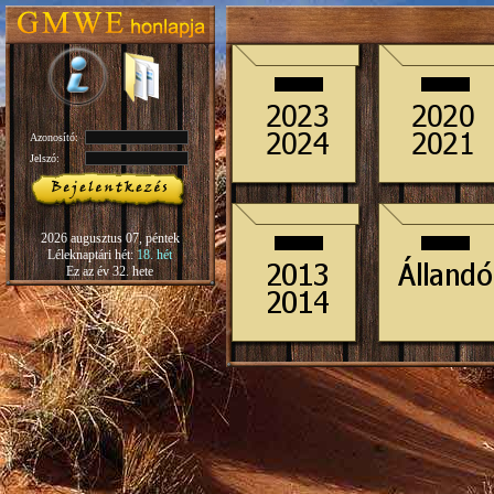
Azonosító:
Jelszó:
2026 augusztus 07, péntek
Léleknaptári hét:
18. hét
Ez az év 32. hete