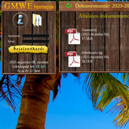
Dokumentumtár: 2023-20
Általános dokumentum
Anamnézis
(2023 december 04)
Azonosító:
37.5KB
Jelszó:
Jelentkezési lap
(2023 december 04)
58.1KB
2026 augusztus 08, szombat
Léleknaptári hét:
18. hét
Ez az év 32. hete