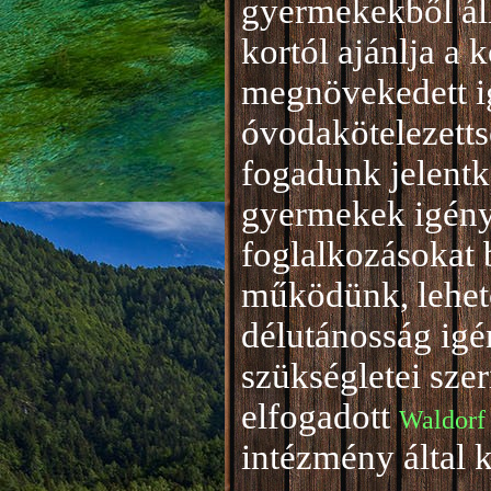
gyermekekből áll
kortól ajánlja a 
megnövekedett i
óvodakötelezetts
fogadunk jelentke
gyermekek igény
foglalkozásokat 
működünk, lehető
délutánosság igé
szükségletei sze
elfogadott
Waldorf
intézmény által 