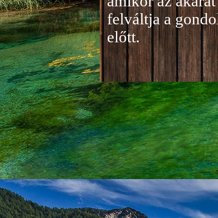
amikor az akarat 
felváltja a gond
előtt.
Jelentkezés a 20
A jelentkezéseke
folyamatosan tud
benyújtása a
je
len
történik mind el