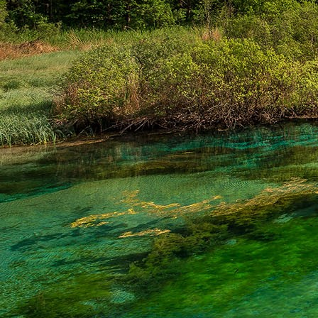
Dr. Göllner Mári
2081 Piliscsaba, B
e-mail: drgmwo
telefonszám: +3
Dr. Göllner Mári
2081 Piliscsaba, B
e-mail: vezetos
telefonszám: +3
adószám: 191757
bankszámlaszám: