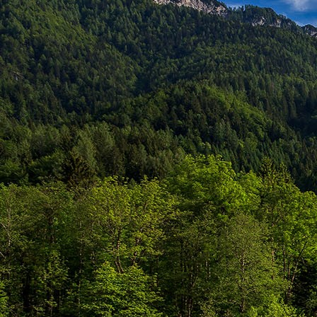
személyesen. El
drgmwo@gmail
személyesen a
20
címen tudjátok 
Kérelmeteket csa
amennyiben
min
ovi bejárata a Ke
nyíló "Kenderesi
Szeretettel várju
Elérhetőségek