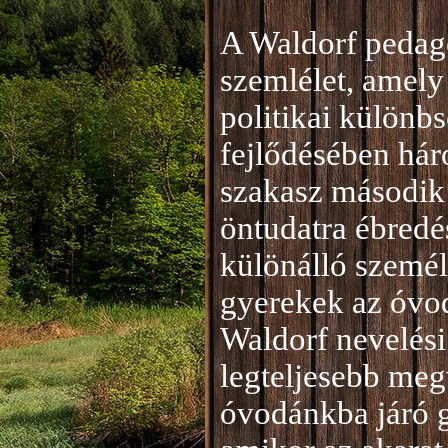
A Waldorf pedag
szemlélet, amely 
politikai különb
fejlődésében hár
szakasz második 
öntudatra ébredé
különálló személ
gyerekek az óvod
Waldorf nevelési
legteljesebb meg
óvodánkba járó 