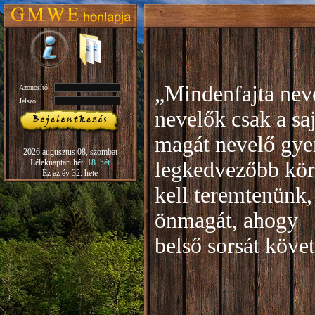
„Mindenfajta neve
Azonosító:
Jelszó:
nevelők csak a sa
magát nevelő gye
2026 augusztus 08, szombat
Léleknaptári hét:
18. hét
legkedvezőbb kör
Ez az év 32. hete
kell teremtenünk,
önmagát, ahogy
b
első sorsát köve
Rudo