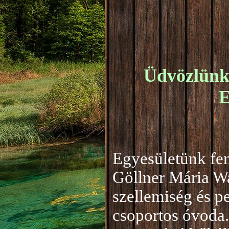
Üdvözlünk 
E
Egyesületünk fen
Göllner Mária W
szellemiség és 
csoportos óvoda.