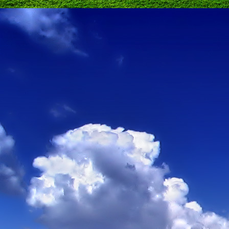
Emberi Énné érlelődnek.
23. hét
Ím, ősziesre fordul
Az érzékek ingerlő törekvése.
A fény megnyilatkozásába
Belevegyül a komor ködök fátyla.
S én a távoli térségben
Az ősz téli álmát nézem.
A nyár teljesen
Átadta önmagát nekem.
24. hét
Önmagát állandóan újrateremtve
A lélek felismeri önmagát,
S a világszellem működik tovább
Az önismeretben újra megelevenedv
S így az Én-érzék akarati gyümölcs
A lélek sötétjéből lesz megteremtve
25. hét
Csak most tagozódhat belém Énem
S ragyogva árasztja belső fényem
A tér s az idő sötétségében.