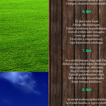
A belső erők által támad új életre,
S kitágul a kozmikus messzeségekb
6. hét
Új életre kelve Énem
Feladja elkülönültségem,
S mint a mindenség megnyilatkozá
A téridő erőiben talál önmagára;
S mint egy isteni őskép
Tárul elém a világmindenség:
Saját képmásának valódisága.
7. hét
Az a veszély fenyeget, hogy saját Én
Elillan a világ erősen vonzó fényesség
Most rajtad a sor, előérzetem,
Hogy érvényesülj erőteljesen,
S pótold gondolkodásom erejét,
Mely az érzékek látszatvilágába’
Képes önmaga feladására.
8. hét
Az istenek tevékenységéhez kötődv
Az érzékek hatalma is egyre erőseb