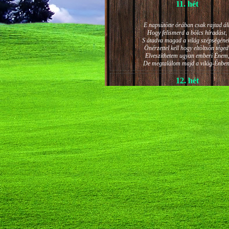
11. hét
E napsütötte órában csak rajtad áll
Hogy felismerd a bölcs híradást,
S átadva magad a világ szépségéne
Önérzettel kell hogy eltöltsön téged
Elveszíthetem ugyan emberi Énem
De megtalálom majd a világ-Énben
12. hét
JÁNOS-NAPI HANGULAT
A világ szépséges ragyogása -
Lelkem mélyéről - arra kényszerít,
Késztessem kozmikus szárnyalásr
Életem isteni képességeit:
Hogy saját lényemet elhagyjam,
S bizakodva keressem önmagam
A kozmikus hő- és fényáradatban.
13. hét
És szárnyalván érzéki magasságokb
Lelkem mélységeiben is fellobban,
S az isteni igazság szava szól
A szellem tüzének világából: