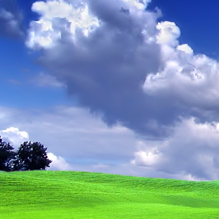
Teremjenek lelkem mélyén
Gyümölcsöt saját Énem számára.
17. hét
Így szól a kozmikus Ige,
Melyet érzékeim kapuin keresztülvi
Vezethettem lelkem mélységeibe:
Kozmikus távlataimmal töltsd be
Szellemed mélységeit, hogy majda
Megtalálhass engem - önmagadban
18. hét
Kitágíthatom-e annyira a lelkem,
Hogy a kozmikus Igével egybekeljen
Melynek csíráját már magába fogad
Úgy sejtem, hogy új erőre kapva
Lelkemet méltóvá kell tennem arra
Hogy önmagát a szellem ruhájává sza
19. hét
Hogy emlékezetemmel titkon megraga
Amit most újonnan magamba fogadt
S további törekvésem célja az legye
Hogy új erőre kapva ébresszen