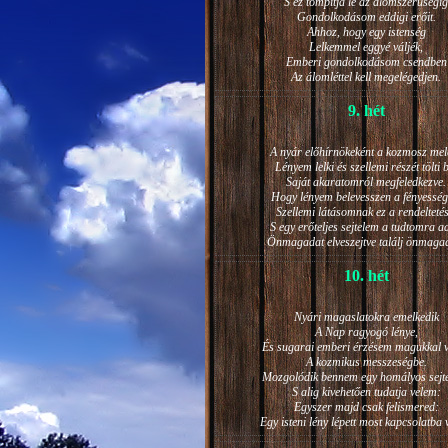
S ez tompítja le az álomszerűségig
Gondolkodásom eddigi erőit.
Ahhoz, hogy egy istenség
Lelkemmel eggyé váljék,
Emberi gondolkodásom csendben
Az álomléttel kell megelégedjen.
9. hét
A nyár előhírnökeként a kozmosz mel
Lényem lelki és szellemi részét tölti 
Saját akaratomról megfeledkezve.
Hogy lényem belevesszen a fényesség
Szellemi látásomnak ez a rendeltetés
S egy erőteljes sejtelem a tudtomra a
Önmagadat elveszejtve találj önmaga
10. hét
Nyári magaslatokra emelkedik
A Nap ragyogó lénye,
És sugarai emberi érzésem magukkal v
A kozmikus messzeségbe.
Mozgolódik bennem egy homályos sejt
S alig kivehetően tudatja velem:
Egyszer majd csak felismered:
Egy isteni lény lépett most kapcsolatba 