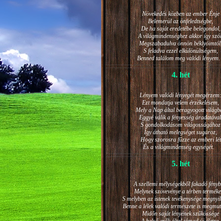
Növekedés közben az ember Énje
Belemerül az önfeledtségbe,
De ha saját eredetébe belegondol,
A világmindenséghez akkor így szól
Megszabadulva önnön béklyóimtól
S feladva ezzel elkülönültségem,
Benned találom meg valódi lénye
4. hét
Lényem valódi lényegét megérzem
Ezt mondatja velem érzékelésem,
Mely a Nap által beragyogott világb
Eggyé válik a fényesség áradatával
S gondolkodásom világosságához
Így átható melegséget sugároz,
Hogy szorosra fűzze az emberi lét
És a világmindenség egységét.
5. hét
A szellemi mélységekből fakadó fényb
Melynek szövevénye a térben terméke
S melyben az istenek tevékenysége megnyil
Benne a lélek valódi természete is megmut
Midőn saját lényének szűkössége