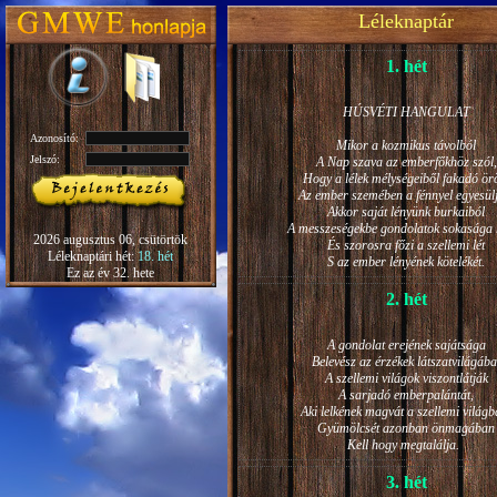
Léleknaptár
1. hét
HÚSVÉTI HANGULAT
Azonosító:
Mikor a kozmikus távolból
Jelszó:
A Nap szava az emberfőkhöz szól,
Hogy a lélek mélységeiből fakadó ö
Az ember szemében a fénnyel egyesül
Akkor saját lényünk burkaiból
A messzeségekbe gondolatok sokasága h
2026 augusztus 06, csütörtök
És szorosra főzi a szellemi lét
Léleknaptári hét:
18. hét
S az ember lényének kötelékét.
Ez az év 32. hete
2. hét
A gondolat erejének sajátsága
Belevész az érzékek látszatvilágába
A szellemi világok viszontlátják
A sarjadó emberpalántát,
Aki lelkének magvát a szellemi világb
Gyümölcsét azonban önmagában
Kell hogy megtalálja.
3. hét