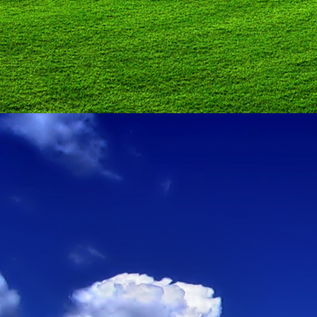
Szellemi alapjaidhoz eljutva ismerd f
Hogy rokonságban állsz a szellemme
14. hét
Átadva magam az érzékek megnyilatkozá
Elveszítettem azt, ami saját lényem haj
S már úgy tűnt, hogy a gondolkodás 
Kábulttá vált Énemet is magával raga
De ébresztőleg hatva rám az érzéki kápr
A kozmikus gondolkodás is egyre közele
15. hét
Mint akit elvarázsoltak, megérzem
A szellem működését a kozmikus fényess
Mely az érzéketlenségbe
Burkolta saját lényem,
Hogy olyan erőt adjon nekem,
Mely önmagától adódni képtelen:
Saját behatárolt Énem.
16. hét
Hogy bensőmben maradjon rejtve a szellem
Megérzésem tőlem most szigorral ezt kí
Hogy isteni adottságaim beérvén