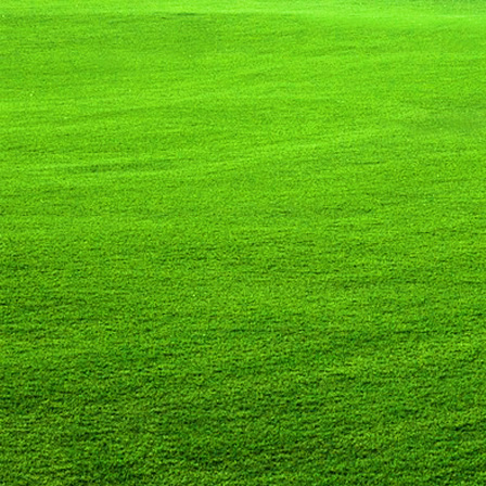
Saját belső erőket lelkemben,
S létrejőve adjon át önmagamnak en
20. hét
Csak most érzem, hogy saját léte
A kozmikus létezéstől eltávolodva
Magára maradna, önmagát kioltva
S ha csak olyan alapokra építene, ami s
Akkor voltaképpen meg kellene ölnie m
21. hét
Érzem, hogy egy külső termékenyítő 
Megerősödve ad át önmagamnak eng
S érzem, hogy a csíra érlelődik,
És a sejtelem fénnyel telítve szövődi
Saját Énem erőihez bennem.
22. hét
A kozmikus messzeségekből fakadó nap
Nagy erővel bennünk él tovább:
A lélek belső fényévé válik,
És szellemi mélységekbe világít,
Hogy hozzon olyan gyümölcsöket,
Melyek a kozmikus Énből idővel