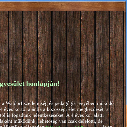
gyesület honlapján!
y a Waldorf szellemiség és pedagógia jegyében működő
 éves kortól ajánlja a közösségi élet megkezdését, a
l is fogadunk jelentkezéseket. A 4 éves kor alatti
aként működünk, lehetőség van csak délelőtti, de