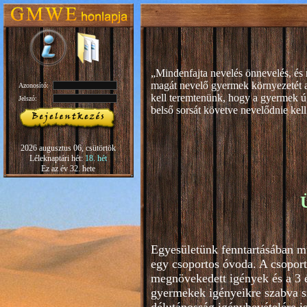
„Mindenfajta nevelés önnevelés, és 
magát nevelő gyermek környezetét 
Azonosító:
kell teremtenünk, hogy a gyermek ú
Jelszó:
b
első sorsát követve nevelődnie kell
Rudolf S
2026 augusztus 06, csütörtök
Léleknaptári hét:
18. hét
Ez az év 32. hete
Egyesületünk fenntartásában m
egy csoportos óvoda. A csoport
megnövekedett igények és a 3 é
gyermekek igényeikre szabva s