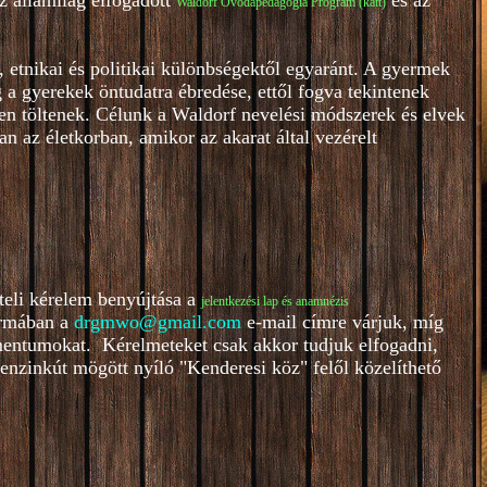
z államilag elfogadott
és az
Waldorf Óvodapedagógia Program (katt)
 etnikai és politikai különbségektől egyaránt. A gyermek
a gyerekek öntudatra ébredése, ettől fogva tekintenek
en töltenek. Célunk a Waldorf nevelési módszerek és elvek
n az életkorban, amikor az akarat által vezérelt
teli kérelem benyújtása a
je
lentkezési lap és anamnézis
ormában a
drgmwo@gmail.com
e-mail címre várjuk, míg
entumokat. Kérelmeteket csak akkor tudjuk elfogadni,
benzinkút mögött nyíló "Kenderesi köz" felől közelíthető