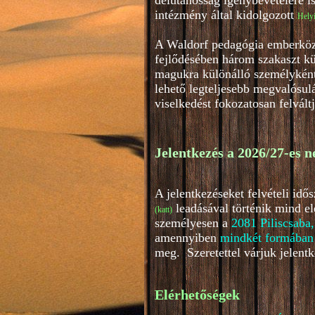
délutánosság igénybevételére i
intézmény által kidolgozott
Helyi
A Waldorf pedagógia emberközpo
fejlődésében három szakaszt kü
magukra különálló személyként.
lehető legteljesebb megvalósul
viselkedést fokozatosan felvált
Jelentkezés a 2026/27-es n
A jelentkezéseket felvételi id
leadásával történik mind e
(katt
)
személyesen a
2081 Piliscsaba,
amennyiben
mindkét formában
meg. Szeretettel várjuk jelentk
Elérhetőségek