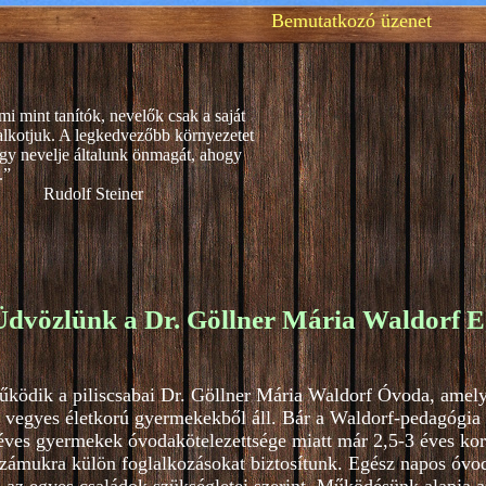
Bemutatkozó üzenet
mi mint tanítók, nevelők csak a saját
alkotjuk. A legkedvezőbb környezetet
gy nevelje általunk önmagát, ahogy
.”
teiner
Üdvözlünk a Dr. Göllner Mária Waldorf E
űködik a piliscsabai Dr. Göllner Mária Waldorf Óvoda, amel
 vegyes életkorú gyermekekből áll. Bár a Waldorf-pedagógia 4
ves gyermekek óvodakötelezettsége miatt már 2,5-3 éves kortó
zámukra külön foglalkozásokat biztosítunk. Egész napos óvod