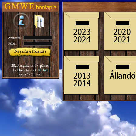
Azonosító:
Jelszó:
2026 augusztus 07, péntek
Léleknaptári hét:
18. hét
Ez az év 32. hete