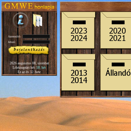
Azonosító:
Jelszó:
2026 augusztus 08, szombat
Léleknaptári hét:
18. hét
Ez az év 32. hete