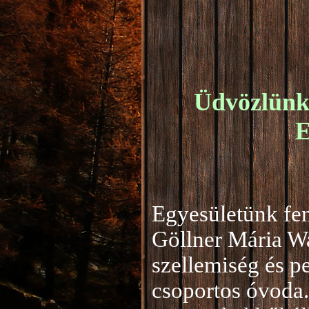
Üdvözlünk 
E
Egyesületünk fen
Göllner Mária W
szellemiség és 
csoportos óvoda.