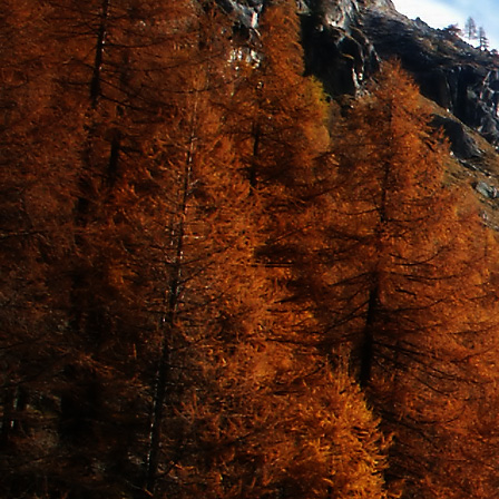
Dr. Göllner Mári
2081 Piliscsaba, B
e-mail: drgmwo
telefonszám: +3
Dr. Göllner Mári
2081 Piliscsaba, B
e-mail: vezetos
telefonszám: +3
adószám: 191757
bankszámlaszám: