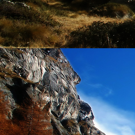
személyesen. El
drgmwo@gmail
személyesen a
20
címen tudjátok 
Kérelmeteket csa
amennyiben
min
ovi bejárata a Ke
nyíló "Kenderesi
Szeretettel várju
Elérhetőségek