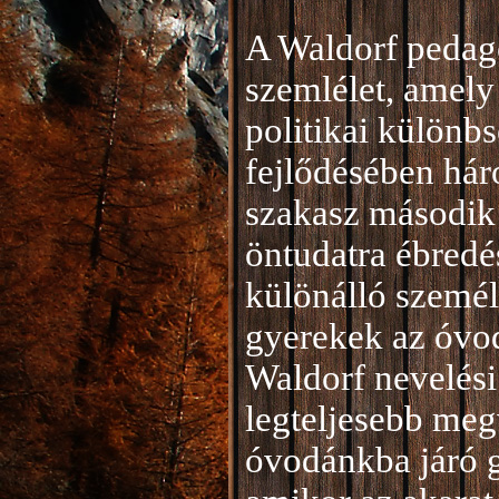
A Waldorf pedag
szemlélet, amely 
politikai különb
fejlődésében hár
szakasz második 
öntudatra ébredé
különálló személ
gyerekek az óvod
Waldorf nevelési
legteljesebb meg
óvodánkba járó 