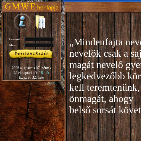
„Mindenfajta neve
Azonosító:
Jelszó:
nevelők csak a sa
magát nevelő gye
2026 augusztus 07, péntek
Léleknaptári hét:
18. hét
legkedvezőbb kör
Ez az év 32. hete
kell teremtenünk,
önmagát, ahogy
b
első sorsát köve
Rudo