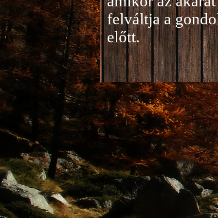
amikor az akarat 
felváltja a gond
előtt.
Jelentkezés a 20
A jelentkezéseke
folyamatosan tud
benyújtása a
je
len
történik mind el