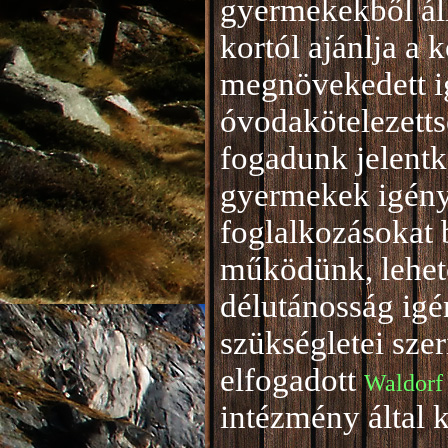
gyermekekből áll
kortól ajánlja a 
megnövekedett i
óvodakötelezetts
fogadunk jelentke
gyermekek igény
foglalkozásokat 
működünk, lehető
délutánosság igé
szükségletei sze
elfogadott
Waldorf
intézmény által 