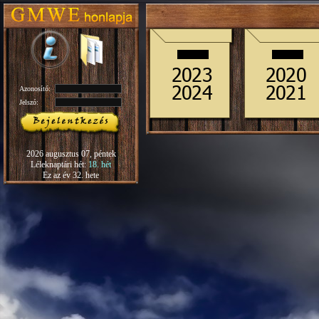
Azonosító:
Jelszó:
2026 augusztus 07, péntek
Léleknaptári hét:
18. hét
Ez az év 32. hete