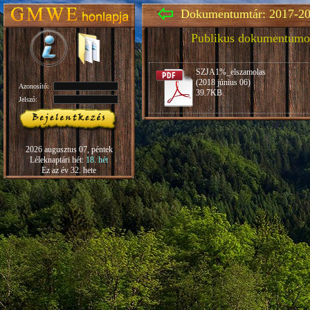
Dokumentumtár: 2017-20
Publikus dokumentumo
SZJA1%_elszamolas
(2018 június 06)
Azonosító:
39.7KB
Jelszó:
2026 augusztus 07, péntek
Léleknaptári hét:
18. hét
Ez az év 32. hete