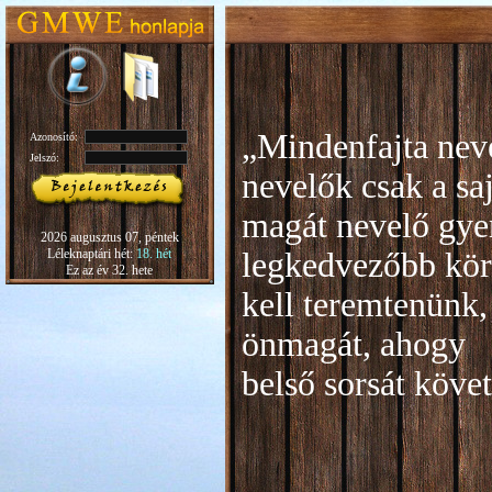
„Mindenfajta neve
Azonosító:
Jelszó:
nevelők csak a sa
magát nevelő gye
2026 augusztus 07, péntek
Léleknaptári hét:
18. hét
legkedvezőbb kör
Ez az év 32. hete
kell teremtenünk,
önmagát, ahogy
b
első sorsát köve
Rudo