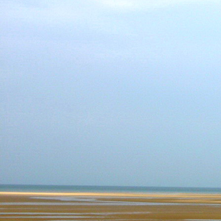
Dr. Göllner Mári
2081 Piliscsaba, B
e-mail: drgmwo
telefonszám: +3
Dr. Göllner Mári
2081 Piliscsaba, B
e-mail: vezetos
telefonszám: +3
adószám: 191757
bankszámlaszám: