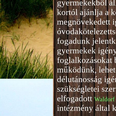
gyermekekből áll
kortól ajánlja a 
megnövekedett i
óvodakötelezetts
fogadunk jelentke
gyermekek igény
foglalkozásokat 
működünk, lehető
délutánosság igé
szükségletei sze
elfogadott
Waldorf
intézmény által 