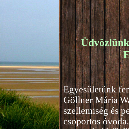
Üdvözlünk 
E
Egyesületünk fen
Göllner Mária W
szellemiség és 
csoportos óvoda.