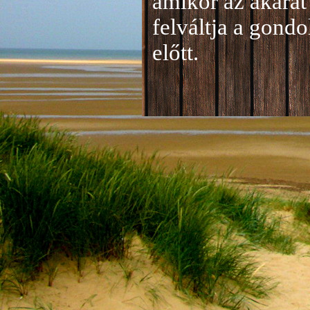
amikor az akarat 
felváltja a gond
előtt.
Jelentkezés a 20
A jelentkezéseke
folyamatosan tud
benyújtása a
je
len
történik mind el