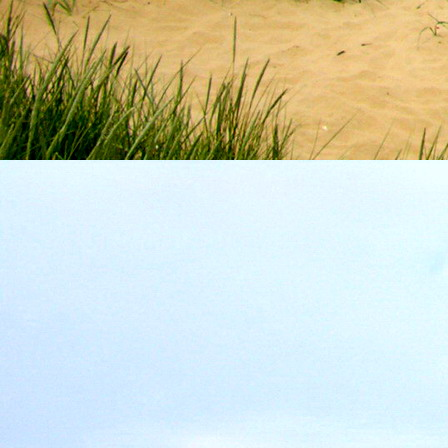
személyesen. El
drgmwo@gmail
személyesen a
20
címen tudjátok 
Kérelmeteket csa
amennyiben
min
ovi bejárata a Ke
nyíló "Kenderesi
Szeretettel várju
Elérhetőségek