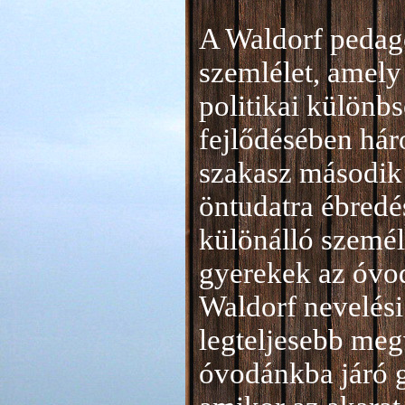
A Waldorf pedag
szemlélet, amely 
politikai különb
fejlődésében hár
szakasz második 
öntudatra ébredé
különálló személ
gyerekek az óvod
Waldorf nevelési
legteljesebb meg
óvodánkba járó 