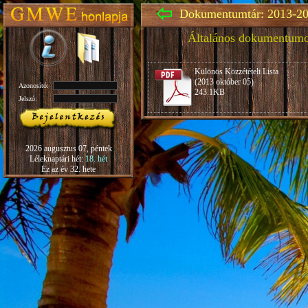
Dokumentumtár: 2013-20
Általános dokumentum
Különös Közzétételi Lista
(2013 október 05)
Azonosító:
243.1KB
Jelszó:
2026 augusztus 07, péntek
Léleknaptári hét:
18. hét
Ez az év 32. hete