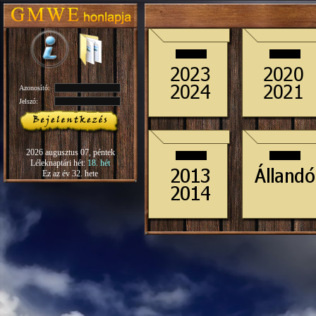
Azonosító:
Jelszó:
2026 augusztus 07, péntek
Léleknaptári hét:
18. hét
Ez az év 32. hete