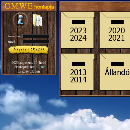
Azonosító:
Jelszó:
2026 augusztus 10, hétfõ
Léleknaptári hét:
18. hét
Ez az év 33. hete