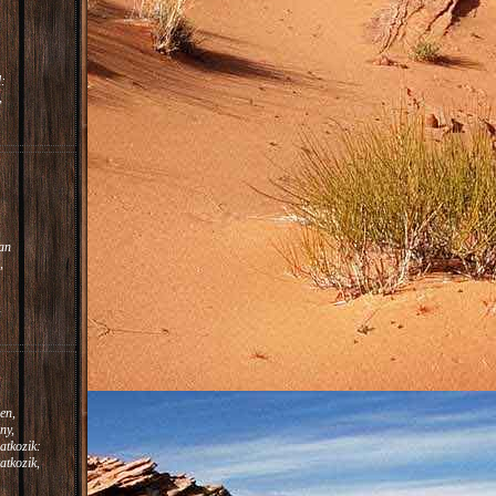
:
,
m.
:
an
,
en,
ny,
atkozik:
atkozik,