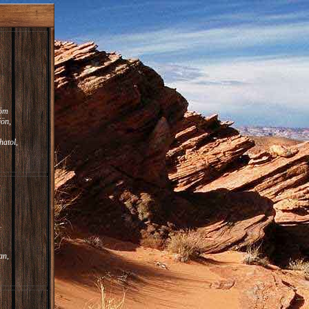
röm
jön,
atol,
.
an,