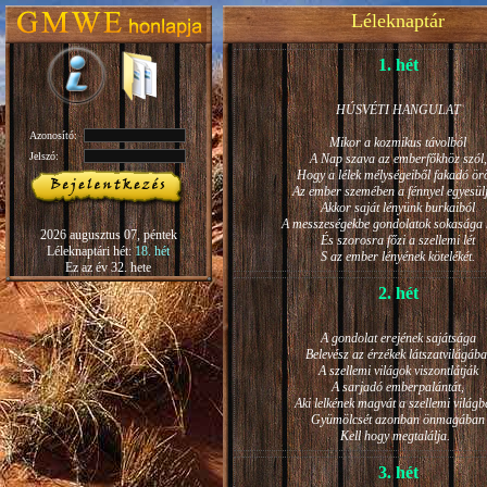
Léleknaptár
1. hét
HÚSVÉTI HANGULAT
Azonosító:
Mikor a kozmikus távolból
Jelszó:
A Nap szava az emberfőkhöz szól,
Hogy a lélek mélységeiből fakadó ö
Az ember szemében a fénnyel egyesül
Akkor saját lényünk burkaiból
A messzeségekbe gondolatok sokasága h
2026 augusztus 07, péntek
És szorosra főzi a szellemi lét
Léleknaptári hét:
18. hét
S az ember lényének kötelékét.
Ez az év 32. hete
2. hét
A gondolat erejének sajátsága
Belevész az érzékek látszatvilágába
A szellemi világok viszontlátják
A sarjadó emberpalántát,
Aki lelkének magvát a szellemi világb
Gyümölcsét azonban önmagában
Kell hogy megtalálja.
3. hét