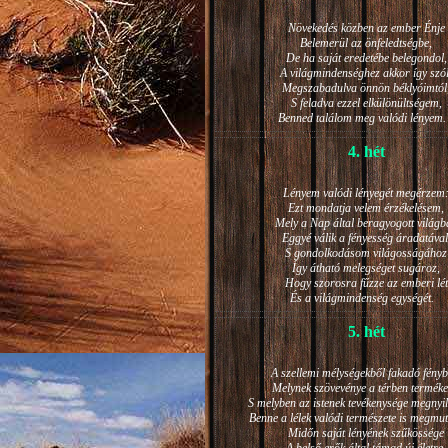
Növekedés közben az ember Énje
Belemerül az önfeledtségbe,
De ha saját eredetébe belegondol,
A világmindenséghez akkor így szól
Megszabadulva önnön béklyóimtól
S feladva ezzel elkülönültségem,
Benned találom meg valódi lénye
4. hét
Lényem valódi lényegét megérzem
Ezt mondatja velem érzékelésem,
Mely a Nap által beragyogott világb
Eggyé válik a fényesség áradatával
S gondolkodásom világosságához
Így átható melegséget sugároz,
Hogy szorosra fűzze az emberi lét
És a világmindenség egységét.
5. hét
A szellemi mélységekből fakadó fényb
Melynek szövevénye a térben terméke
S melyben az istenek tevékenysége megnyil
Benne a lélek valódi természete is megmut
Midőn saját lényének szűkössége