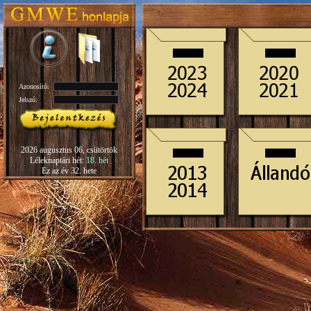
Azonosító:
Jelszó:
2026 augusztus 06, csütörtök
Léleknaptári hét:
18. hét
Ez az év 32. hete