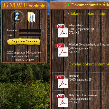
Dokumentumtár: Áll
Általános dokumentum
Alapszabály
(2011 szeptember 30)
Azonosító:
272.4KB
Jelszó:
Waldorf Óvodapedagógiai Progra
(2025 augusztus 29)
439.5KB
2026 augusztus 06, csütörtök
Léleknaptári hét:
18. hét
Ez az év 32. hete
Óvodai dokumentumo
Házirend
(2025 augusztus 29)
319.5KB
Helyi Nevelési Program
(2025 augusztus 29)
573.9KB