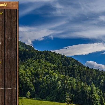
andó
ok
m
k