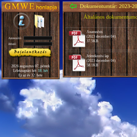
Dokumentumtár: 2023-20
Általános dokumentum
Anamnézis
(2023 december 04)
Azonosító:
37.5KB
Jelszó:
Jelentkezési lap
(2023 december 04)
58.1KB
2026 augusztus 07, péntek
Léleknaptári hét:
18. hét
Ez az év 32. hete