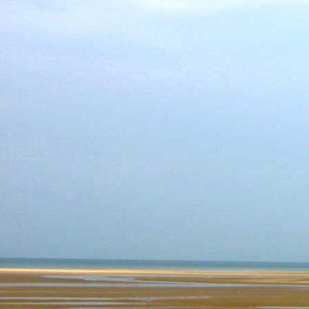
Dr. Göllner Mári
2081 Piliscsaba, B
e-mail: drgmwo
telefonszám: +3
Dr. Göllner Mári
2081 Piliscsaba, B
e-mail: vezetos
telefonszám: +3
adószám: 191757
bankszámlaszám: