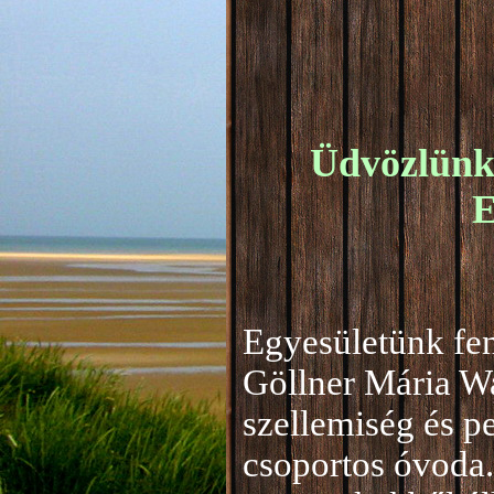
Üdvözlünk 
E
Egyesületünk fen
Göllner Mária W
szellemiség és 
csoportos óvoda.