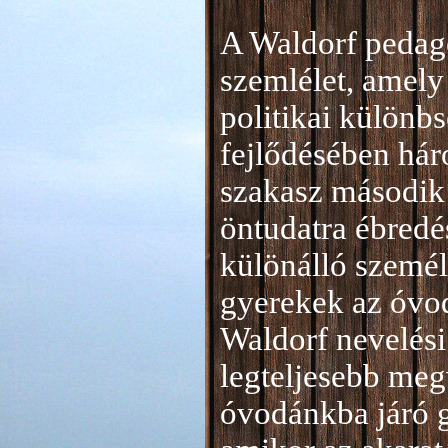
A Waldorf pedag
szemlélet, amely 
politikai különb
fejlődésében hár
szakasz második 
öntudatra ébredé
különálló személ
gyerekek az óvod
Waldorf nevelési
legteljesebb meg
óvodánkba járó 