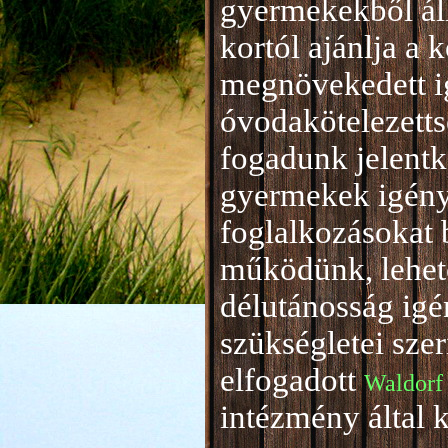
gyermekekből áll
kortól ajánlja a 
megnövekedett i
óvodakötelezetts
fogadunk jelentke
gyermekek igény
foglalkozásokat 
működünk, lehető
délutánosság igé
szükségletei sze
elfogadott
Waldorf
intézmény által 