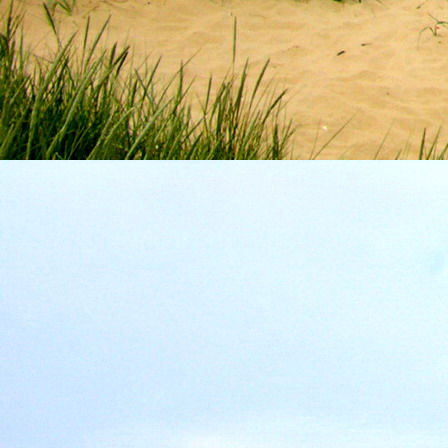
személyesen. El
drgmwo@gmail
személyesen a
20
címen tudjátok 
Kérelmeteket csa
amennyiben
min
ovi bejárata a Ke
nyíló "Kenderesi
Szeretettel várju
Elérhetőségek