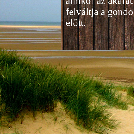
amikor az akarat 
felváltja a gond
előtt.
Jelentkezés a 20
A jelentkezéseke
folyamatosan tud
benyújtása a
je
len
történik mind el