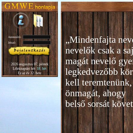
„Mindenfajta neve
Azonosító:
Jelszó:
nevelők csak a sa
magát nevelő gye
2026 augusztus 07, péntek
Léleknaptári hét:
18. hét
legkedvezőbb kör
Ez az év 32. hete
kell teremtenünk,
önmagát, ahogy
b
első sorsát köve
Rudo